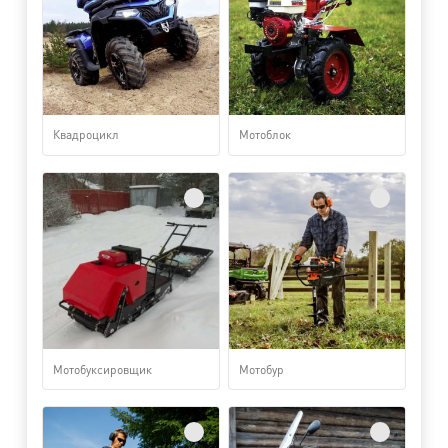
Квадроцикл
Мотоблок
Мотобуксировщик
Мотобур