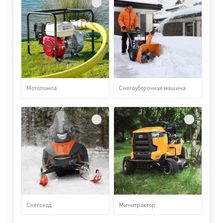
Мотопомпа
Снегоуборочная машина
Снегоход
Минитрактор