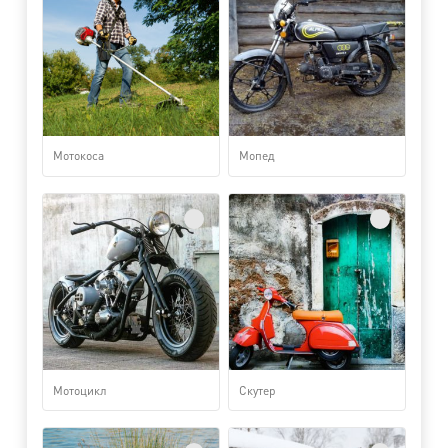
Мотокоса
Мопед
Мотоцикл
Скутер