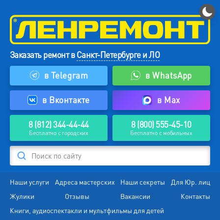
Заказать ремонт в
Санкт-Петербурге и ЛО
в Telegram
в WhatsApp
в Вконтакте
в Max
8 (812) 344-44-44
8 (800) 555-45-10
Бесплатно с городских
Бесплатно с мобильных
Поиск по сайту
Наши услуги
Адреса мастерских
Наши секреты
Для Юр. лиц
Жулики
Отзывы
Вакансии
Контакты
Книги, аудиоспектакли и мультфильмы для детей