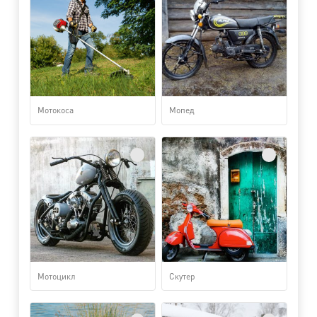
Мотокоса
Мопед
Мотоцикл
Скутер