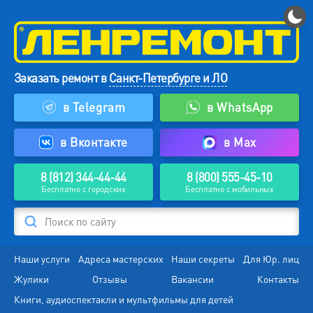
Заказать ремонт в
Санкт-Петербурге и ЛО
в Telegram
в WhatsApp
в Вконтакте
в Max
8 (812) 344-44-44
8 (800) 555-45-10
Бесплатно с городских
Бесплатно с мобильных
Поиск по сайту
Наши услуги
Адреса мастерских
Наши секреты
Для Юр. лиц
Жулики
Отзывы
Вакансии
Контакты
Книги, аудиоспектакли и мультфильмы для детей