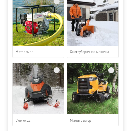
Мотопомпа
Снегоуборочная машина
Снегоход
Минитрактор