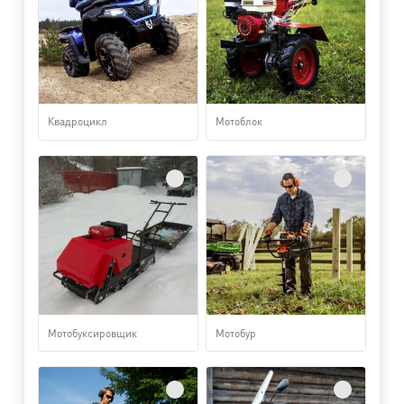
Квадроцикл
Мотоблок
Мотобуксировщик
Мотобур