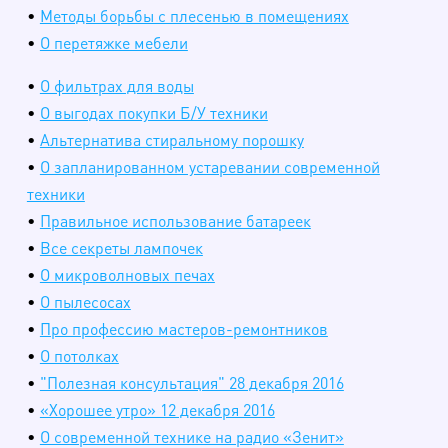
•
Методы борьбы с плесенью в помещениях
•
О перетяжке мебели
•
О фильтрах для воды
•
О выгодах покупки Б/У техники
•
Альтернатива стиральному порошку
•
О запланированном устаревании современной
техники
•
Правильное использование батареек
•
Все секреты лампочек
•
О микроволновых печах
•
О пылесосах
•
Про профессию мастеров-ремонтников
•
О потолках
•
"Полезная консультация" 28 декабря 2016
•
«Хорошее утро» 12 декабря 2016
•
О современной технике на радио «Зенит»