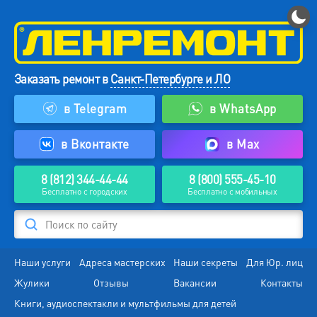
Заказать ремонт в
Санкт-Петербурге и ЛО
в Telegram
в WhatsApp
в Вконтакте
в Max
8 (812) 344-44-44
8 (800) 555-45-10
Бесплатно с городских
Бесплатно с мобильных
Поиск по сайту
Наши услуги
Адреса мастерских
Наши секреты
Для Юр. лиц
Жулики
Отзывы
Вакансии
Контакты
Книги, аудиоспектакли и мультфильмы для детей