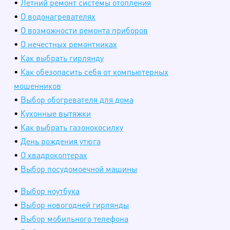
•
Летний ремонт системы отопления
•
О водонагревателях
•
О возможности ремонта приборов
•
О нечестных ремонтниках
•
Как выбрать гирлянду
•
Как обезопасить себя от компьютерных
мошенников
•
Выбор обогревателя для дома
•
Кухонные вытяжки
•
Как выбрать газонокосилку
•
День рождения утюга
•
О квадрокоптерах
•
Выбор посудомоечной машины
•
Выбор ноутбука
•
Выбор новогодней гирлянды
•
Выбор мобильного телефона