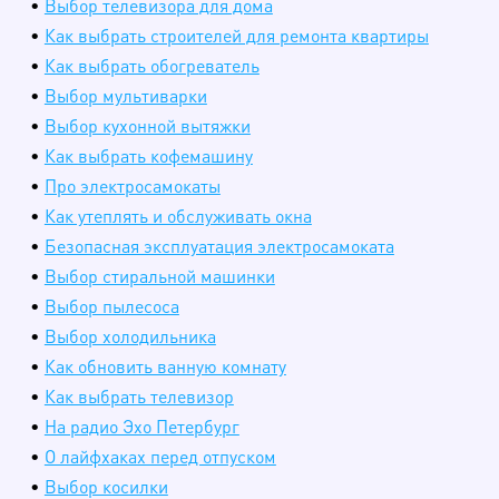
•
Выбор телевизора для дома
•
Как выбрать строителей для ремонта квартиры
•
Как выбрать обогреватель
•
Выбор мультиварки
•
Выбор кухонной вытяжки
•
Как выбрать кофемашину
•
Про электросамокаты
•
Как утеплять и обслуживать окна
•
Безопасная эксплуатация электросамоката
•
Выбор стиральной машинки
•
Выбор пылесоса
•
Выбор холодильника
•
Как обновить ванную комнату
•
Как выбрать телевизор
•
На радио Эхо Петербург
•
О лайфхаках перед отпуском
•
Выбор косилки