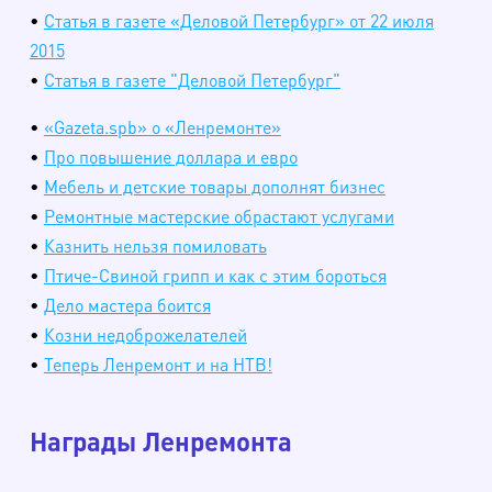
•
Статья в газете «Деловой Петербург» от 22 июля
2015
•
Статья в газете "Деловой Петербург"
•
«Gazeta.spb» о «Ленремонте»
•
Про повышение доллара и евро
•
Мебель и детские товары дополнят бизнес
•
Ремонтные мастерские обрастают услугами
•
Казнить нельзя помиловать
•
Птиче-Свиной грипп и как с этим бороться
•
Дело мастера боится
•
Козни недоброжелателей
•
Теперь Ленремонт и на НТВ!
Награды Ленремонта