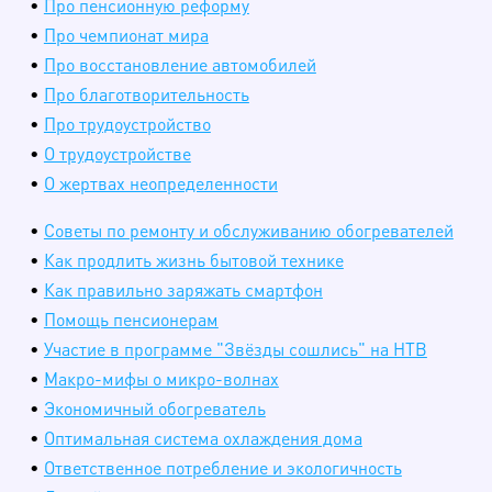
•
Про пенсионную реформу
•
Про чемпионат мира
•
Про восстановление автомобилей
•
Про благотворительность
•
Про трудоустройство
•
О трудоустройстве
•
О жертвах неопределенности
•
Советы по ремонту и обслуживанию обогревателей
•
Как продлить жизнь бытовой технике
•
Как правильно заряжать смартфон
•
Помощь пенсионерам
•
Участие в программе "Звёзды сошлись" на НТВ
•
Макро-мифы о микро-волнах
•
Экономичный обогреватель
•
Оптимальная система охлаждения дома
•
Ответственное потребление и экологичность