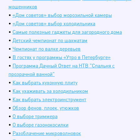
мошенников
•
«Дом советов» выбор морозильной камеры
•
«Дом советов» выбор холодильника
•
Самые полезные гаджеты для загородного дома
•
Детский чемпионат по шахматам
•
Чемпионат по валке деревьев
•
В гостях у программы «Утро в Петербурге»
•
Программа Дачный Ответ на НТВ "Спальня с
прозрачной ванной"
•
Как выбрать кухонную плиту
•
Как ухаживать за холодильником
•
Как выбрать электроинструмент
•
Обзор фенов, плоек, утюжков
•
О выборе триммера
•
О выборе газонокосилки
•
Разоблачение микроволновок