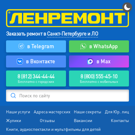
Заказать ремонт в
Санкт-Петербурге и ЛО
в Telegram
в WhatsApp
в Вконтакте
в Max
8 (812) 344-44-44
8 (800) 555-45-10
Бесплатно с городских
Бесплатно с мобильных
Поиск по сайту
Наши услуги
Адреса мастерских
Наши секреты
Для Юр. лиц
Жулики
Отзывы
Вакансии
Контакты
Книги, аудиоспектакли и мультфильмы для детей