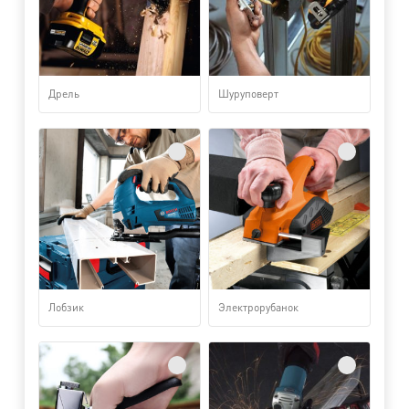
Дрель
Шуруповерт
Лобзик
Электрорубанок