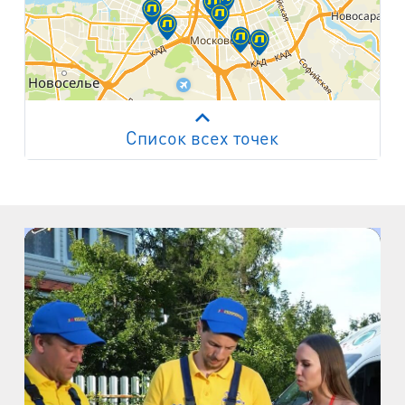
Список всех точек
Работает на API 2ГИС
Лицензионное соглашение
м. Пр. Просвещения
пр. Просвещения, д.20
м. Пр. Ветеранов
пр. Ветеранов, д.9
м. Ул. Дыбенко
пр. Большевиков, д.25
м. Комендантский пр.