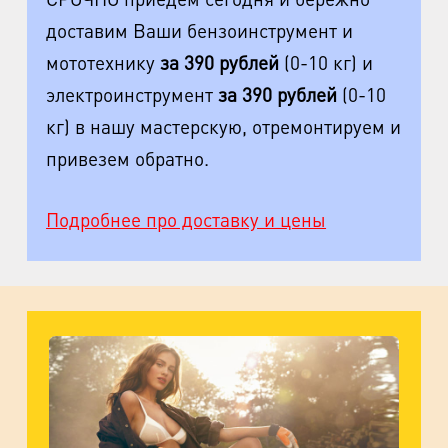
доставим Ваши бензоинструмент и
м. Пионерская
мототехнику
за 390 рублей
(0-10 кг) и
пр. Испытателей, д.11, к.1
электроинструмент
за 390 рублей
(0-10
м. Гражданский пр.
кг) в нашу мастерскую, отремонтируем и
ул. Ушинского, д.25, к.1
привезем обратно.
м. Звёздная
ул. Звёздная, д.5, к.1 (вход с улицы)
Подробнее про доставку и цены
м. Парк Победы, м. Московская
ул. Фрунзе, д.3
м. Пр. Большевиков
пр. Пятилеток, д.14, к.1
м. Выборгская
ул. Минеральная, д.13Ц