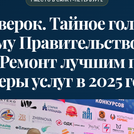
ерок. Тайное гол
му Правительств
нРемонт лучшим 
еры услуг в 2025 г