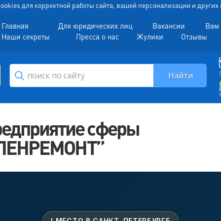
 Cookies для корректной работы сайта, вашей персонализации и други
Главная
Для юридических лиц
Вакансии
Вам 
Наши секреты
Пресса о нас
Жулики
Отзывы
редприятие сферы
О “ЛЕНРЕМОНТ”
I МЕСТО В САНКТ-ПЕТЕРБУРГЕ