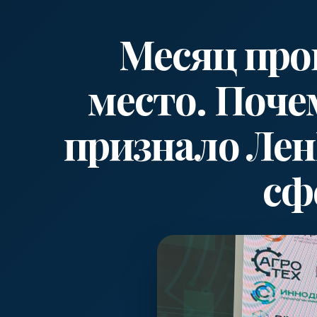
Месяц пров
место. Поче
признало Ле
сф