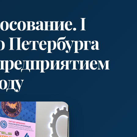
осование. I
о Петербурга
предприятием
оду