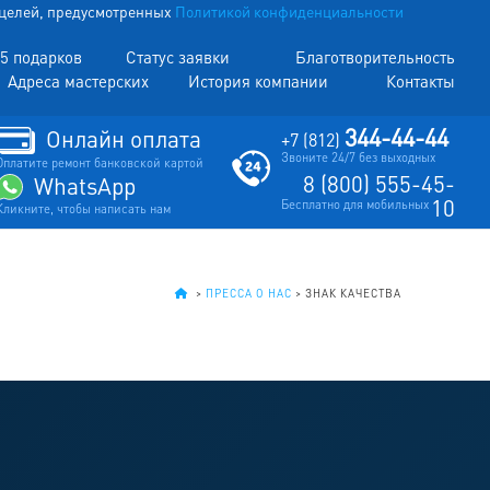
х целей, предусмотренных
Политикой конфиденциальности
5 подарков
Статус заявки
Благотворительность
Адреса мастерских
История компании
Контакты
344-44-44
Онлайн оплата
+7 (812)
Звоните 24/7 без выходных
Оплатите ремонт банковской картой
8 (800) 555-45-
WhatsApp
10
Бесплатно для мобильных
Кликните, чтобы написать нам
.
>
ПРЕССА О НАС
>
ЗНАК КАЧЕСТВА