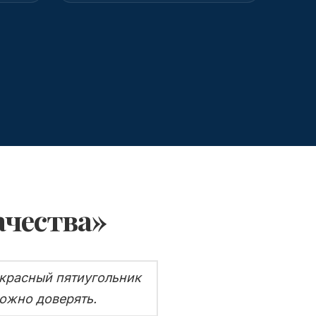
ачества»
 красный пятиугольник
можно доверять.