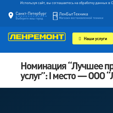
Используя сайт, вы соглашаетесь на обработку данных в
Санкт-Петербург
ЛенБытТехника
Магазин востановленной техники
Выберите ваш город
Наши услуги
Номинация “Лучшее п
услуг”: I место — ОО