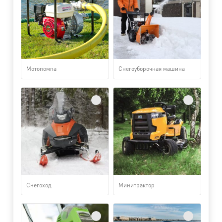
Мотопомпа
Снегоуборочная машина
Снегоход
Минитрактор