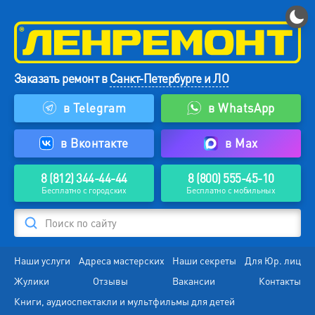
Заказать ремонт в
Санкт-Петербурге и ЛО
в Telegram
в WhatsApp
в Вконтакте
в Max
8 (812) 344-44-44
8 (800) 555-45-10
Бесплатно с городских
Бесплатно с мобильных
Поиск по сайту
Наши услуги
Адреса мастерских
Наши секреты
Для Юр. лиц
Жулики
Отзывы
Вакансии
Контакты
Книги, аудиоспектакли и мультфильмы для детей