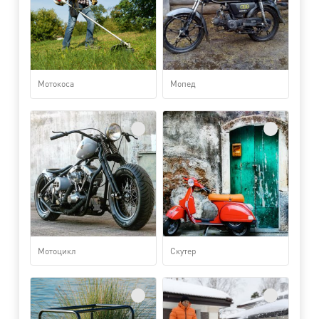
Мотокоса
Мопед
Мотоцикл
Скутер