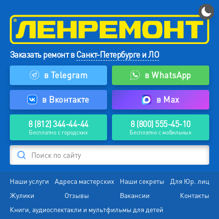
Заказать ремонт в
Санкт-Петербурге и ЛО
в Telegram
в WhatsApp
в Вконтакте
в Max
8 (812) 344-44-44
8 (800) 555-45-10
Бесплатно с городских
Бесплатно с мобильных
Поиск по сайту
Наши услуги
Адреса мастерских
Наши секреты
Для Юр. лиц
Жулики
Отзывы
Вакансии
Контакты
Книги, аудиоспектакли и мультфильмы для детей