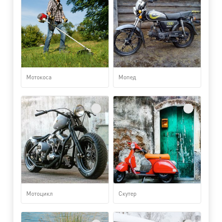
Мотокоса
Мопед
Мотоцикл
Скутер