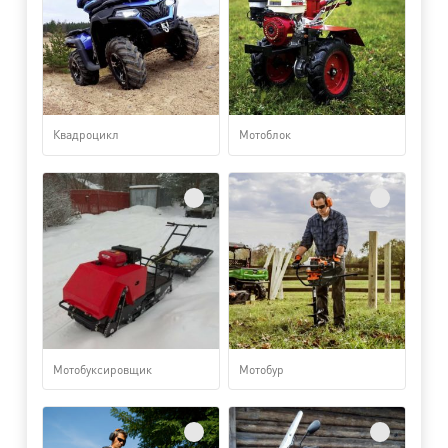
Квадроцикл
Мотоблок
Мотобуксировщик
Мотобур