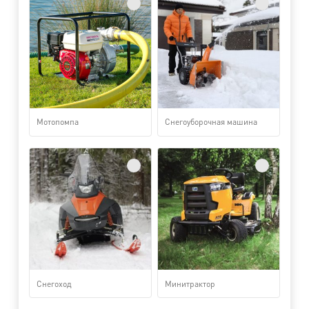
Мотопомпа
Снегоуборочная машина
Снегоход
Минитрактор