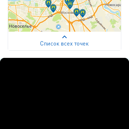
Список всех точек
Работает на API 2ГИС
Лицензионное соглашение
м. Пр. Просвещения
пр. Просвещения, д.20
м. Пр. Ветеранов
пр. Ветеранов, д.9
м. Ул. Дыбенко
пр. Большевиков, д.25
м. Комендантский пр.