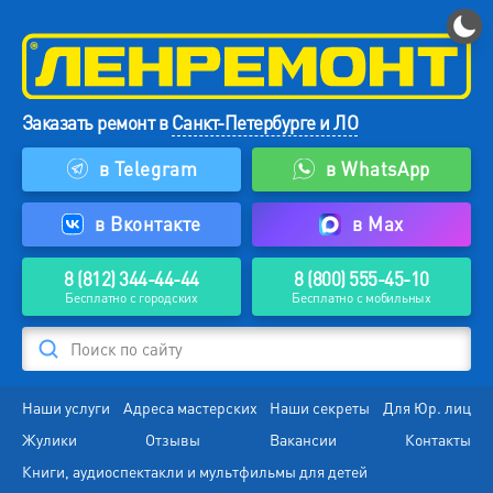
Заказать ремонт в
Санкт-Петербурге и ЛО
в Telegram
в WhatsApp
в Вконтакте
в Max
8 (812) 344-44-44
8 (800) 555-45-10
Бесплатно с городских
Бесплатно с мобильных
Поиск по сайту
Наши услуги
Адреса мастерских
Наши секреты
Для Юр. лиц
Жулики
Отзывы
Вакансии
Контакты
Книги, аудиоспектакли и мультфильмы для детей