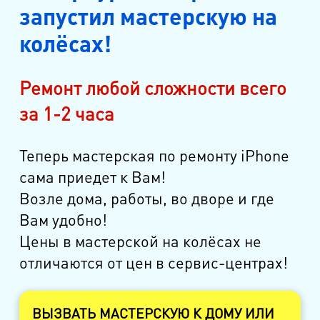
м. Международная
запустил мастерскую на
ул. Белы Куна, д.20, к.1
колёсах!
м. Пионерская
пр. Испытателей, д.11, к.1
Ремонт любой сложности всего
за 1-2 часа
м. Гражданский пр.
ул. Ушинского, д.25, к.1
Теперь мастерская по ремонту iPhone
м. Звёздная
сама приедет к Вам!
ул. Звёздная, д.5, к.1 (вход с улицы)
Возле дома, работы, во дворе и где
Вам удобно!
м. Парк Победы, м. Московская
Цены в мастерской на колёсах не
ул. Фрунзе, д.3
отличаются от цен в сервис-центрах!
м. Пр. Большевиков
пр. Пятилеток, д.14, к.1
ВЫЗВАТЬ МАСТЕРСКУЮ К ДОМУ ИЛИ