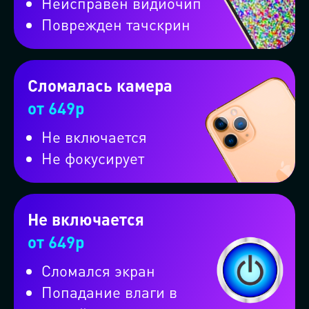
Неисправен видиочип
Поврежден тачскрин
Сломалась камера
от 649р
Не включается
Не фокусирует
Оформите заказ на вызов
мастерской на колёсах и
Не включается
от 649р
получите скидку 10%
Сломался экран
Попадание влаги в