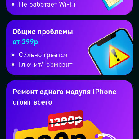
Не работает Wi-Fi
Проконсультируем бесплатно в
ВКонтакте
Общие проблемы
Проконсультируем бесплатно в
от 399р
WhatsApp
Сильно греется
Глючит/Тормозит
Проконсультируем бесплатно в
Telegram
Ремонт одного модуля iPhone
стоит всего