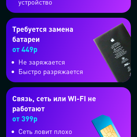
устройство
Требуется замена
батареи
от 449р
Не заряжается
Быстро разряжается
Или вызовите машину через
мессенджер
Связь, сеть или WI-FI не
работают
Проконсультируем бесплатно в
от 399р
MAX
Сеть ловит плохо