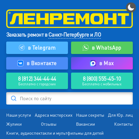
Заказать ремонт в
Санкт-Петербурге и ЛО
в Telegram
в WhatsApp
в Вконтакте
в Max
8 (812) 344-44-44
8 (800) 555-45-10
Бесплатно с городских
Бесплатно с мобильных
Поиск по сайту
Наши услуги
Адреса мастерских
Наши секреты
Для Юр. лиц
Жулики
Отзывы
Вакансии
Контакты
Книги, аудиоспектакли и мультфильмы для детей