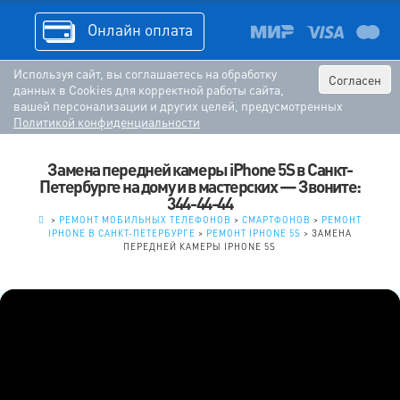
Онлайн оплата
Используя сайт, вы соглашаетесь на обработку
Согласен
данных в Cookies для корректной работы сайта,
вашей персонализации и других целей, предусмотренных
Политикой конфиденциальности
Замена передней камеры iPhone 5S в Санкт-
Петербурге на дому и в мастерских — Звоните:
344-44-44
.
>
РЕМОНТ МОБИЛЬНЫХ ТЕЛЕФОНОВ
>
СМАРТФОНОВ
>
РЕМОНТ
IPHONE В САНКТ-ПЕТЕРБУРГЕ
>
РЕМОНТ IPHONE 5S
>
ЗАМЕНА
ПЕРЕДНЕЙ КАМЕРЫ IPHONE 5S