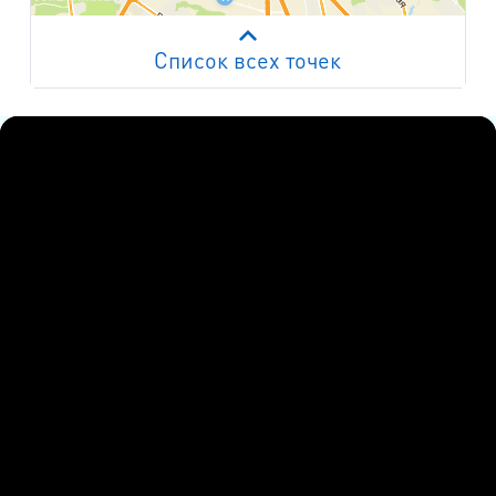
Список всех точек
Работает на API 2ГИС
Лицензионное соглашение
м. Пр. Просвещения
пр. Просвещения, д.20
м. Пр. Ветеранов
пр. Ветеранов, д.9
м. Ул. Дыбенко
пр. Большевиков, д.25
м. Комендантский пр.
пр. Авиаконструкторов, д.4
м. Приморская
ул. Кораблестроителей, д.30