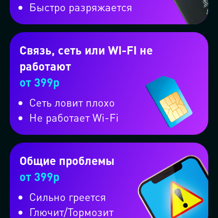
Быстро разряжается
Или вызовите машину через
мессенджер
Связь, сеть или WI-FI не
работают
Проконсультируем бесплатно в
от 399р
MAX
Сеть ловит плохо
Не работает Wi-Fi
Проконсультируем бесплатно в
ВКонтакте
Общие проблемы
Проконсультируем бесплатно в
от 399р
WhatsApp
Сильно греется
Глючит/Тормозит