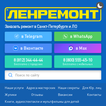
Заказать ремонт в
Санкт-Петербурге и ЛО
в Telegram
в WhatsApp
в Вконтакте
в Max
8 (812) 344-44-44
8 (800) 555-45-10
Бесплатно с городских
Бесплатно с мобильных
Поиск по сайту
Наши услуги
Адреса мастерских
Наши секреты
Для Юр. лиц
Жулики
Отзывы
Вакансии
Контакты
Книги, аудиоспектакли и мультфильмы для детей