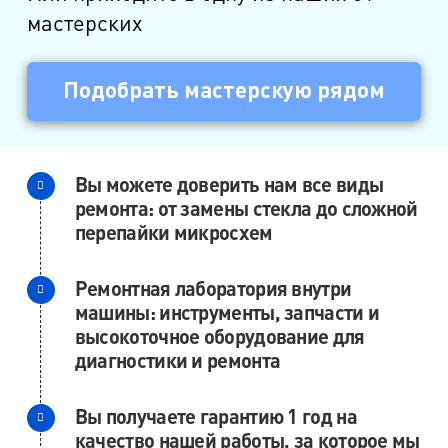
м. Ладожская
мастерских
пр. Косыгина, д.28, к.1
м. Парк Победы
Подобрать мастерскую рядом
пр. Юрия Гагарина, д.15
м. Московская
Вы можете доверить нам все виды
пр. Московский, 212, Дом Советов, 1
ремонта: от замены стекла до сложной
этаж, кабинет 1130, вход у кафе Авантаж
перепайки микросхем
м. Фрунзенская
Ремонтная лаборатория внутри
ул. Киевская, д.32В
машины: инструменты, запчасти и
высокоточное оборудование для
м. Купчино
диагностики и ремонта
ул. Ярослава Гашека, д.4, к.1
Вы получаете гарантию 1 год на
ст. ЖД Колпино, ул. Тверская, д.1/13
качество нашей работы, за которое мы