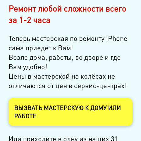
пр. Испытателей, д.11, к.1
Ремонт любой сложности всего
за 1-2 часа
м. Гражданский пр.
ул. Ушинского, д.25, к.1
Теперь мастерская по ремонту iPhone
м. Звёздная
сама приедет к Вам!
ул. Звёздная, д.5, к.1 (вход с улицы)
Возле дома, работы, во дворе и где
Вам удобно!
м. Парк Победы, м. Московская
Цены в мастерской на колёсах не
ул. Фрунзе, д.3
отличаются от цен в сервис-центрах!
м. Пр. Большевиков
пр. Пятилеток, д.14, к.1
ВЫЗВАТЬ МАСТЕРСКУЮ К ДОМУ ИЛИ
РАБОТЕ
м. Выборгская
ул. Минеральная, д.13Ц
Или приходите в одну из наших 31