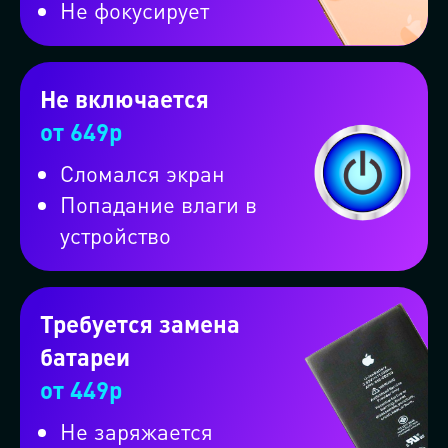
Не фокусирует
Оформите заказ на вызов
мастерской на колёсах и
Не включается
от 649р
получите скидку 10%
Сломался экран
Попадание влаги в
устройство
Требуется замена
батареи
от 449р
Не заряжается