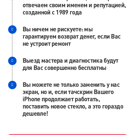
отвечаем своим именем и репутацией,
м. Удельная
созданной с 1989 года
пр. Энгельса, д.19
Вы ничем не рискуете: мы
Промзона Мягловская, Всеволожский
гарантируем возврат денег, если Вас
муниципальный район, Ленинградская
не устроит ремонт
область, ​Круговая улица, д. 47
Выезд мастера и диагностика будут
м. Электросила
для Вас совершенно бесплатны
ул. Решетникова, д.3
Вы можете не только заменить у нас
экран, но и, если тачскрин Вашего
iPhone продолжает работать,
поставить новое стекло, а это гораздо
дешевле!