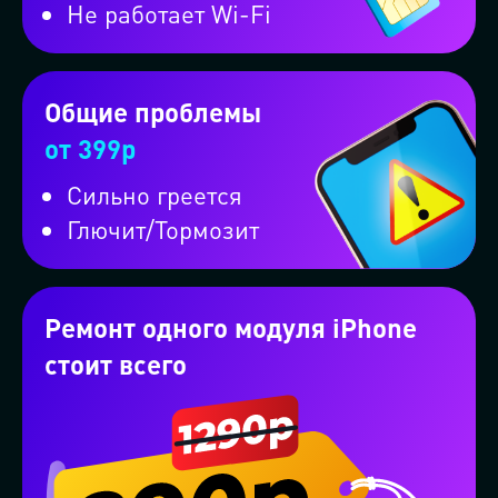
Не работает Wi-Fi
Проконсультируем бесплатно в
ВКонтакте
Общие проблемы
Проконсультируем бесплатно в
от 399р
WhatsApp
Сильно греется
Глючит/Тормозит
Проконсультируем бесплатно в
Telegram
Ремонт одного модуля iPhone
стоит всего