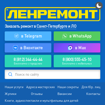
Заказать ремонт в
Санкт-Петербурге и ЛО
в Telegram
в WhatsApp
в Вконтакте
в Max
8 (812) 344-44-44
8 (800) 555-45-10
Бесплатно с городских
Бесплатно с мобильных
Поиск по сайту
Наши услуги
Адреса мастерских
Наши секреты
Для Юр. лиц
Жулики
Отзывы
Вакансии
Контакты
Книги, аудиоспектакли и мультфильмы для детей