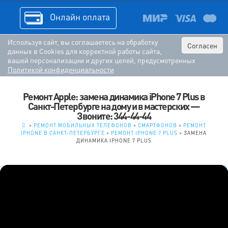
Онлайн оплата
Используя сайт, вы соглашаетесь на обработку
Согласен
данных в Cookies для корректной работы сайта,
вашей персонализации и других целей, предусмотренных
Политикой конфиденциальности
Ремонт Apple: замена динамика iPhone 7 Plus в
Санкт-Петербурге на дому и в мастерских —
Звоните: 344-44-44
.
>
РЕМОНТ МОБИЛЬНЫХ ТЕЛЕФОНОВ
>
СМАРТФОНОВ
>
РЕМОНТ
IPHONE В САНКТ-ПЕТЕРБУРГЕ
>
РЕМОНТ IPHONE 7 PLUS
>
ЗАМЕНА
ДИНАМИКА IPHONE 7 PLUS