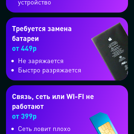
устройство
Требуется замена
батареи
от 449р
Не заряжается
Быстро разряжается
Или вызовите машину через
мессенджер
Связь, сеть или WI-FI не
работают
Проконсультируем бесплатно в
от 399р
MAX
Сеть ловит плохо