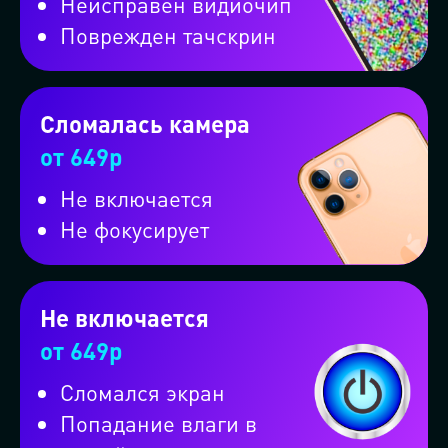
Неисправен видиочип
Поврежден тачскрин
Сломалась камера
от 649р
Не включается
Не фокусирует
Оформите заказ на вызов
мастерской на колёсах и
Не включается
от 649р
получите скидку 10%
Сломался экран
Попадание влаги в