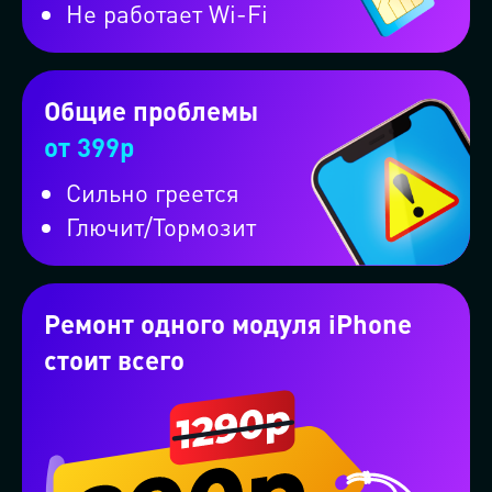
Не работает Wi-Fi
Проконсультируем бесплатно в
ВКонтакте
Общие проблемы
Проконсультируем бесплатно в
от 399р
WhatsApp
Сильно греется
Глючит/Тормозит
Проконсультируем бесплатно в
Telegram
Ремонт одного модуля iPhone
стоит всего