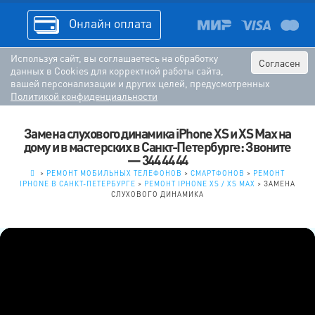
Онлайн оплата
Используя сайт, вы соглашаетесь на обработку
Согласен
данных в Cookies для корректной работы сайта,
вашей персонализации и других целей, предусмотренных
Политикой конфиденциальности
Замена слухового динамика iPhone XS и XS Max на
дому и в мастерских в Санкт-Петербурге: Звоните
— 344 44 44
.
>
РЕМОНТ МОБИЛЬНЫХ ТЕЛЕФОНОВ
>
СМАРТФОНОВ
>
РЕМОНТ
IPHONE В САНКТ-ПЕТЕРБУРГЕ
>
РЕМОНТ IPHONE XS / XS MAX
>
ЗАМЕНА
СЛУХОВОГО ДИНАМИКА