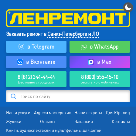
Заказать ремонт в
Санкт-Петербурге и ЛО
в Telegram
в WhatsApp
в Вконтакте
в Max
8 (812) 344-44-44
8 (800) 555-45-10
Бесплатно с городских
Бесплатно с мобильных
Поиск по сайту
Наши услуги
Адреса мастерских
Наши секреты
Для Юр. лиц
Жулики
Отзывы
Вакансии
Контакты
Книги, аудиоспектакли и мультфильмы для детей