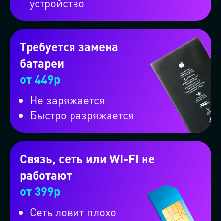
устройство
Требуется замена
батареи
от 449р
Не заряжается
Быстро разряжается
Или вызовите машину через
мессенджер
Связь, сеть или WI-FI не
работают
Проконсультируем бесплатно в
от 399р
MAX
Сеть ловит плохо