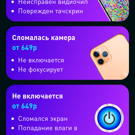
Неисправен видиочип
Поврежден тачскрин
Сломалась камера
от 649р
Не включается
Не фокусирует
Оформите заказ на вызов
мастерской на колёсах и
Не включается
от 649р
получите скидку 10%
Сломался экран
Попадание влаги в