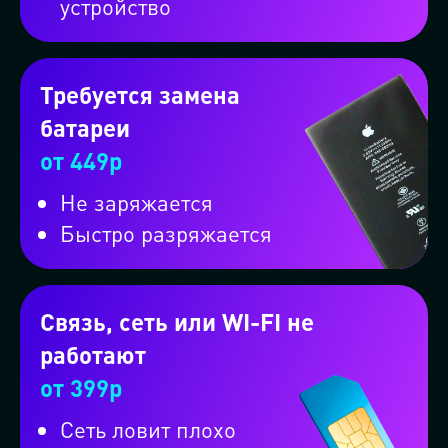
устройство
Требуется замена
батареи
от 449р
Не заряжается
Быстро разряжается
Или вызовите машину через
мессенджер
Связь, сеть или WI-FI не
работают
Проконсультируем бесплатно в
от 399р
MAX
Сеть ловит плохо