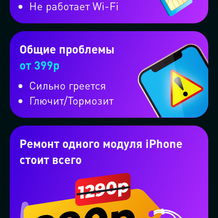
Не работает Wi-Fi
Проконсультируем бесплатно в
ВКонтакте
Общие проблемы
Проконсультируем бесплатно в
от 399р
WhatsApp
Сильно греется
Глючит/Тормозит
Проконсультируем бесплатно в
Telegram
Ремонт одного модуля iPhone
стоит всего