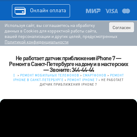
Онлайн оплата
Используя сайт, вы соглашаетесь на обработку
Согласен
данных в Cookies для корректной работы сайта,
вашей персонализации и других целей, предусмотренных
Политикой конфиденциальности
Не работает датчик приближения iPhone 7 —
Ремонт в Санкт-Петербурге на дому и в мастерских
— Звоните: 344-44-44
.
>
РЕМОНТ МОБИЛЬНЫХ ТЕЛЕФОНОВ
>
СМАРТФОНОВ
>
РЕМОНТ
IPHONE В САНКТ-ПЕТЕРБУРГЕ
>
РЕМОНТ IPHONE 7
>
НЕ РАБОТАЕТ
ДАТЧИК ПРИБЛИЖЕНИЯ IPHONE 7