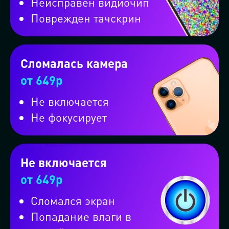
Неисправен видиочип
Поврежден тачскрин
Сломалась камера
от 649р
Не включается
Не фокусирует
Оформите заказ на вызов
мастерской на колёсах и
Не включается
от 649р
получите скидку 10%
Сломался экран
Попадание влаги в