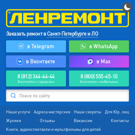
Заказать ремонт в
Санкт-Петербурге и ЛО
в Telegram
в WhatsApp
в Вконтакте
в Max
8 (812) 344-44-44
8 (800) 555-45-10
Бесплатно с городских
Бесплатно с мобильных
Поиск по сайту
Наши услуги
Адреса мастерских
Наши секреты
Для Юр. лиц
Жулики
Отзывы
Вакансии
Контакты
Книги, аудиоспектакли и мультфильмы для детей