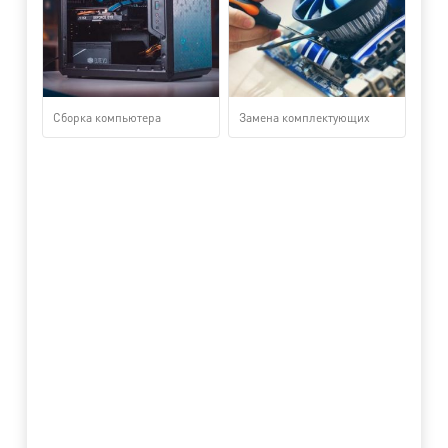
Сборка компьютера
Замена комплектующих
Ви
Дл
Оп
Дл