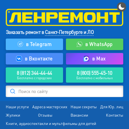
Заказать ремонт в
Санкт-Петербурге и ЛО
в Telegram
в WhatsApp
в Вконтакте
в Max
8 (812) 344-44-44
8 (800) 555-45-10
Бесплатно с городских
Бесплатно с мобильных
Поиск по сайту
Наши услуги
Адреса мастерских
Наши секреты
Для Юр. лиц
Жулики
Отзывы
Вакансии
Контакты
Книги, аудиоспектакли и мультфильмы для детей