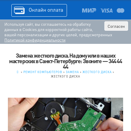
Онлайн оплата
Используя сайт, вы соглашаетесь на обработку
Согласен
данных в Cookies для корректной работы сайта,
вашей персонализации и других целей, предусмотренных
Политикой конфиденциальности
Замена жесткого диска. На дому или в наших
мастерских в Санкт-Петербурге: Звоните — 344 44
44
.
>
РЕМОНТ КОМПЬЮТЕРОВ
>
ЗАМЕНА
>
ЖЕСТКОГО ДИСКА
>
ЖЕСТКОГО ДИСКА