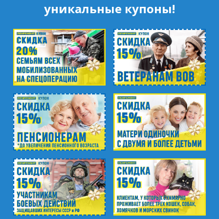
пр. Науки, д.8, к.1
уникальные купоны!
м. Озерки, м. Пр. Просвещения
пр. Луначарского, д.56, к.1
м. Автово
пр. Маршала Жукова, д.35, к.3
м. Елизаровская
пр. Елизарова, д.36
м. Международная
ул. Белы Куна, д.20, к.1
м. Пионерская
пр. Испытателей, д.11, к.1
м. Гражданский пр.