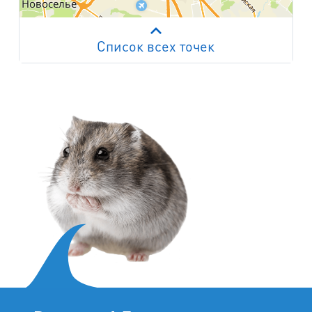
Список всех точек
Работает на API 2ГИС
Лицензионное соглашение
м. Пр. Просвещения
пр. Просвещения, д.20
м. Пр. Ветеранов
пр. Ветеранов, д.9
м. Ул. Дыбенко
пр. Большевиков, д.25
м. Комендантский пр.
пр. Авиаконструкторов, д.4
м. Приморская
ул. Кораблестроителей, д.30