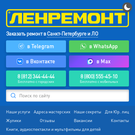
Заказать ремонт в
Санкт-Петербурге и ЛО
в Telegram
в WhatsApp
в Вконтакте
в Max
8 (812) 344-44-44
8 (800) 555-45-10
Бесплатно с городских
Бесплатно с мобильных
Поиск по сайту
Наши услуги
Адреса мастерских
Наши секреты
Для Юр. лиц
Жулики
Отзывы
Вакансии
Контакты
Книги, аудиоспектакли и мультфильмы для детей