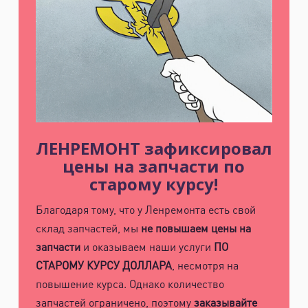
Промзона Мягловская, Всеволожский
муниципальный район, Ленинградская
область, ​Круговая улица, д. 47
м. Электросила
ул. Решетникова, д.3
ЛЕНРЕМОНТ зафиксировал
цены на запчасти по
старому курсу!
Благодаря тому, что у Ленремонта есть свой
склад запчастей, мы
не повышаем цены на
запчасти
и оказываем наши услуги
ПО
СТАРОМУ КУРСУ ДОЛЛАРА
, несмотря на
повышение курса. Однако количество
запчастей ограничено, поэтому
заказывайте