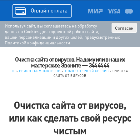
Онлайн оплата
Используя сайт, вы соглашаетесь на обработку
Согласен
данных в Cookies для корректной работы сайта,
вашей персонализации и других целей, предусмотренных
Политикой конфиденциальности
Очистка сайта от вирусов. На дому или в наших
мастерских: Звоните — 344 44 44
.
>
РЕМОНТ КОМПЬЮТЕРОВ
>
КОМПЬЮТЕРНЫЙ СЕРВИС
>
ОЧИСТКА
САЙТА ОТ ВИРУСОВ
Очистка сайта от вирусов,
или как сделать свой ресурс
чистым