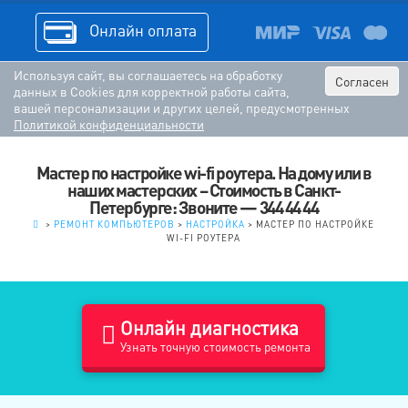
Онлайн оплата
Используя сайт, вы соглашаетесь на обработку
Согласен
данных в Cookies для корректной работы сайта,
вашей персонализации и других целей, предусмотренных
Политикой конфиденциальности
Мастер по настройке wi-fi роутера. На дому или в
наших мастерских – Стоимость в Санкт-
Петербурге: Звоните — 344 44 44
.
>
РЕМОНТ КОМПЬЮТЕРОВ
>
НАСТРОЙКА
>
МАСТЕР ПО НАСТРОЙКЕ
WI-FI РОУТЕРА
Онлайн диагностика
Узнать точную стоимость ремонта