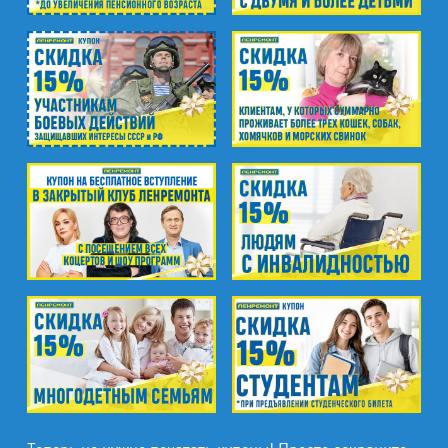
ул. Белы Куна, д.20, к.1
м. Пионерская
пр. Испытателей, д.11, к.1
м. Гражданский пр.
ул. Ушинского, д.25, к.1
м. Звёздная
ул. Звёздная, д.5, к.1 (вход с улицы)
м. Парк Победы, м. Московская
ул. Фрунзе, д.3
м. Пр. Большевиков
пр. Пятилеток, д.14, к.1
м. Выборгская