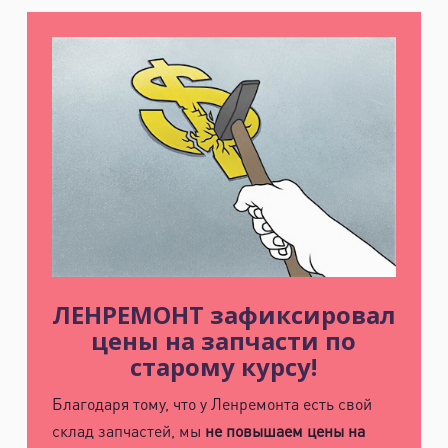
м. Удельная
пр. Энгельса, д.19
Промзона Мягловская, Всеволожский
муниципальный район, Ленинградская
область, ​Круговая улица, д. 47
м. Электросила
ул. Решетникова, д.3
ЛЕНРЕМОНТ зафиксировал
цены на запчасти по
старому курсу!
Благодаря тому, что у Ленремонта есть свой
склад запчастей, мы
не повышаем цены на