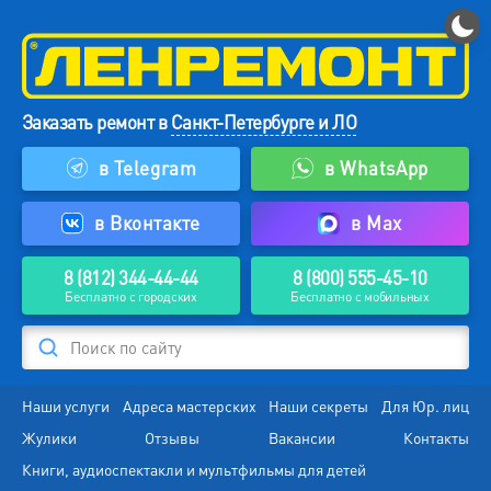
Заказать ремонт в
Санкт-Петербурге и ЛО
в Telegram
в WhatsApp
в Вконтакте
в Max
8 (812) 344-44-44
8 (800) 555-45-10
Бесплатно с городских
Бесплатно с мобильных
Поиск по сайту
Наши услуги
Адреса мастерских
Наши секреты
Для Юр. лиц
Жулики
Отзывы
Вакансии
Контакты
Книги, аудиоспектакли и мультфильмы для детей