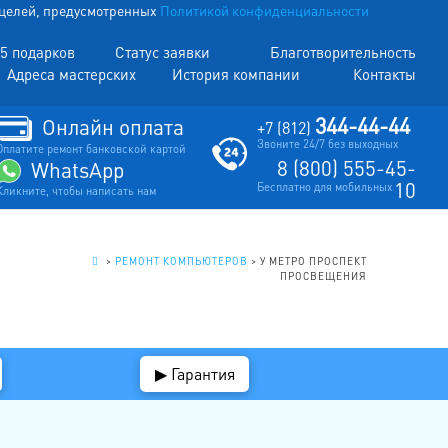
х целей, предусмотренных
Политикой конфиденциальности
5 подарков
Статус заявки
Благотворительность
Адреса мастерских
История компании
Контакты
344-44-44
Онлайн оплата
+7 (812)
Звоните 24/7 без выходных
Оплатите ремонт банковской картой
8 (800) 555-45-
WhatsApp
10
Бесплатно для мобильных
Кликните, чтобы написать нам
.
>
РЕМОНТ КОМПЬЮТЕРОВ
>
У МЕТРО ПРОСПЕКТ
ПРОСВЕЩЕНИЯ
▶ Гарантия