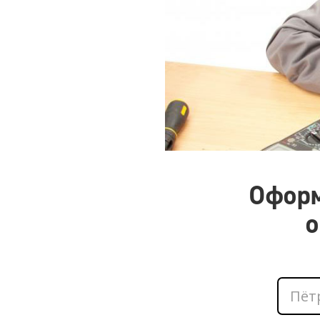
Оформ
о