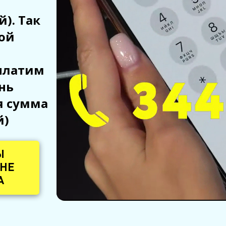
). Так
ой
платим
нь
я сумма
й)
Ы
 НЕ
А