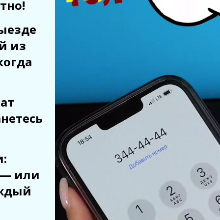
тно!
ыезде
й из
когда
рат
анетесь
:
 — или
аждый