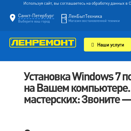
Используя сайт, вы соглашаетесь на обработку данных в
Санкт-Петербург
ЛенБытТехника
Магазин востановленной техники
Выберите ваш город
Наши услуги
Установка Windows 7 п
на Вашем компьютере. 
мастерских: Звоните — 