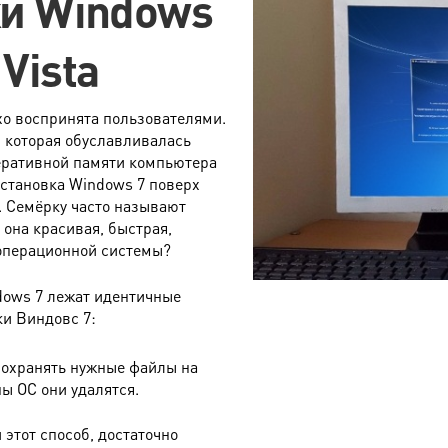
ки Windows
Vista
хо воспринята пользователями.
 которая обуславливалась
еративной памяти компьютера
установка Windows 7 поверх
. Семёрку часто называют
 она красивая, быстрая,
 операционной системы?
ndows 7 лежат идентичные
ки Виндовс 7:
 сохранять нужные файлы на
ы ОС они удалятся.
 этот способ, достаточно