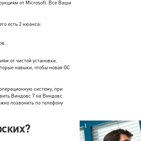
рукциям от Microsoft. Все Ваши
его есть 2 нюанса:
ов.
иям от чистой установки,
оторые навыки, чтобы новая ОС
операционную систему, при
овить Виндовс 7 на Виндовс
жно позвонить по телефону
рских?