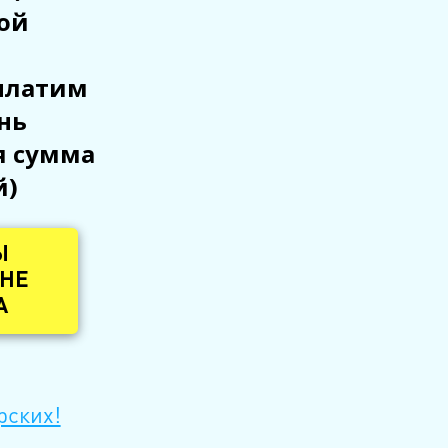
ой
платим
нь
я сумма
й)
Ы
 НЕ
А
рских!