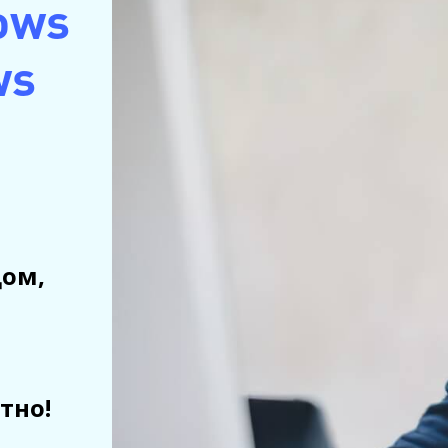
ows
ws
дом,
тно!