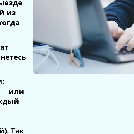
ыезде
й из
когда
рат
анетесь
:
 — или
аждый
). Так