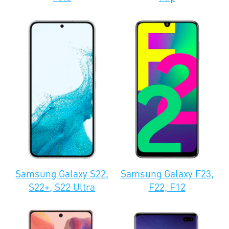
Galaxy
1400
2200
1200
1200
i8510
Samsung
Galaxy
5500
5500
1200
1200
i8350
Samsung
Core GT-
3500
2200
1200
1200
i8262
Samsung
Galaxy
4500
4500
1300
1300
Samsung Galaxy S22,
Samsung Galaxy F23,
i8190
S22+, S22 Ultra
F22, F12
Samsung
Galaxy
2500
3100
1200
1200