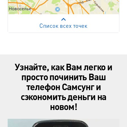
Список всех точек
Работает на API 2ГИС
Лицензионное соглашение
м. Пр. Просвещения
пр. Просвещения, д.20
м. Пр. Ветеранов
Узнайте, как Вам легко и
пр. Ветеранов, д.9
просто починить Ваш
м. Ул. Дыбенко
телефон Самсунг и
пр. Большевиков, д.25
сэкономить деньги на
м. Комендантский пр.
новом!
пр. Авиаконструкторов, д.4
м. Приморская