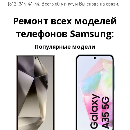
Galaxy
(812) 344-44-44. Всего 60 минут, и Вы снова на связи.
4500
4500
1500
1500
i9023
Ремонт всех моделей
Samsung
телефонов Samsung:
Galaxy
4500
4500
1500
1500
i9020
Популярные модели
Samsung
Galaxy
4000
4000
1300
1300
i9001
Samsung
Galaxy
3000
3000
1300
1300
i9003
Samsung
Galaxy
4000
4000
1300
1300
i9000