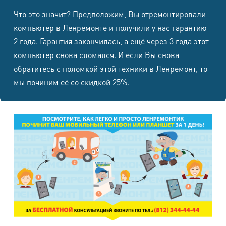
Что это значит? Предположим, Вы отремонтировали
Samsung
компьютер в Ленремонте и получили у нас гарантию
7000
7000
1500
1500
N-7100
2 года. Гарантия закончилась, а ещё через 3 года этот
компьютер снова сломался. И если Вы снова
Samsung
7000
7000
1500
1500
обратитесь с поломкой этой техники в Ленремонт, то
N-7000
мы починим её со скидкой 25%.
Samsung
-
-
1500
1500
S5
Samsung
S4
2500
7000
1500
1500
i9500/i9505
Samsung
2500
6500
1500
1500
S3 i9300
Samsung