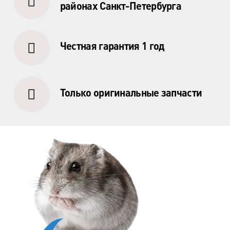
пр. Испытателей, д.11, к.1
районах Санкт-Петербурга
м. Гражданский пр.
ул. Ушинского, д.25, к.1
Честная гарантия 1 год
м. Звёздная
ул. Звёздная, д.5, к.1 (вход с улицы)
Только оригинальные запчасти
м. Парк Победы, м. Московская
ул. Фрунзе, д.3
м. Пр. Большевиков
пр. Пятилеток, д.14, к.1
м. Выборгская
ул. Минеральная, д.13Ц
м. Ладожская