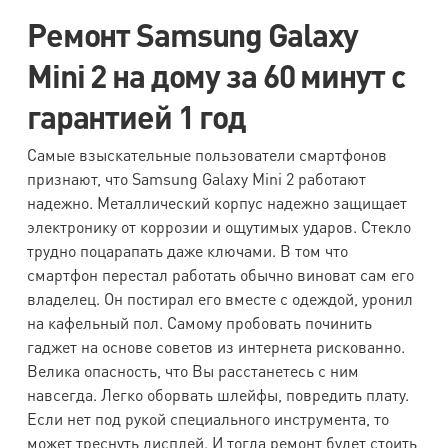
Galaxy
6500
6500
1500
1500
Ремонт Samsung Galaxy
i9260
Mini 2 на дому за 60 минут с
Samsung
гарантией 1 год
Galaxy
6500
6500
1500
1500
i9250
Самые взыскательные пользователи смартфонов
признают, что Samsung Galaxy Mini 2 работают
Samsung
надежно. Металлический корпус надежно защищает
Galaxy
7500
7500
1500
1500
электронику от коррозии и ощутимых ударов. Стекло
i9200
трудно поцарапать даже ключами. В том что
смартфон перестал работать обычно виноват сам его
Samsung
владелец. Он постирал его вместе с одеждой, уронил
Galaxy
на кафельный пол. Самому пробовать починить
6000
6000
1500
1500
i9190 S4
гаджет на основе советов из интернета рискованно.
Велика опасность, что Вы расстанетесь с ним
mini
навсегда. Легко оборвать шлейфы, повредить плату.
Samsung
Если нет под рукой специального инструмента, то
может треснуть дисплей. И тогда ремонт будет стоить
6000
6000
1500
1500