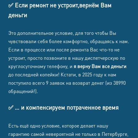
Samsung
✅ Если ремонт не устроит,вернём Вам
8500
8500
1500
1700
Galaxy S23
деньги
Samsung
Это дополнительное условие, для того чтобы Вы
Galaxy S23
8500
8500
1500
1700
чувствовали себя более комфортно, обращаясь к нам.
FE
Если в процессе или после ремонта Вас что-то не
Samsung
устроит, просто позвоните в нашу диспетчерскую по
Galaxy S22
круглосуточному телефону, и
я верну Вам все деньги
8500
8500
1500
1700
Ultra
до последней копейки! Кстати, в 2025 году к нам
поступило всего 9 заявок на возврат денег (из 38990
Samsung
обращений!).
Galaxy
8500
8500
1500
1700
S22+
✅ … и компенсируем потраченное время
Samsung
8500
8500
1500
1700
Есть ещё одно условие, которое делает нашу
Galaxy S22
гарантию самой невероятной не только в Петербурге,