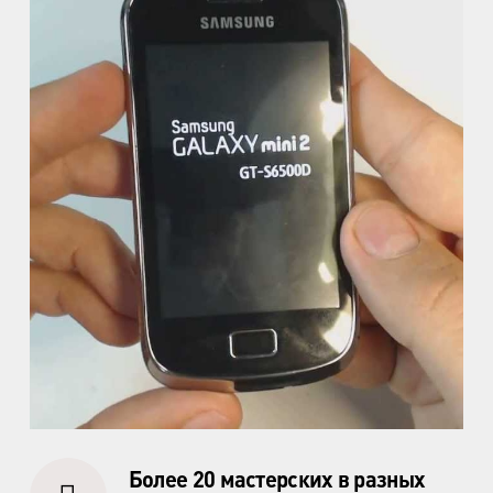
ул. Кораблестроителей, д.30
м. Академическая
пр. Науки, д.8, к.1
м. Озерки, м. Пр. Просвещения
пр. Луначарского, д.56, к.1
м. Автово
пр. Маршала Жукова, д.35, к.3
м. Елизаровская
пр. Елизарова, д.36
м. Международная
ул. Белы Куна, д.20, к.1
м. Пионерская
Более 20 мастерских в разных