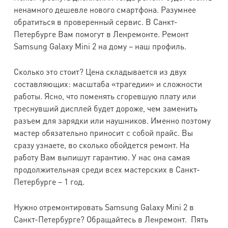
Galaxy
ненамного дешевле нового смартфона. Разумнее
i9192
обратиться в проверенный сервис. В Санкт-
Петербурге Вам помогут в Ленремонте. Ремонт
Samsung
Samsung Galaxy Mini 2 на дому – наш профиль.
Galaxy
6000
6000
1500
1500
i9195
Сколько это стоит? Цена складывается из двух
составляющих: масштаба «трагедии» и сложности
Samsung
работы. Ясно, что поменять сгоревшую плату или
Galaxy
6500
6500
1500
1500
треснувший дисплей будет дороже, чем заменить
i9152
разъем для зарядки или наушников. Именно поэтому
мастер обязательно приносит с собой прайс. Вы
Samsung
сразу узнаете, во сколько обойдется ремонт. На
Galaxy S2+
5500
5500
1500
1500
работу Вам выпишут гарантию. У нас она самая
i9105
продолжительная среди всех мастерских в Санкт-
Петербурге – 1 год.
Samsung
Galaxy
4000
4000
1500
1500
Нужно отремонтировать Samsung Galaxy Mini 2 в
i9103
Санкт-Петербурге? Обращайтесь в Ленремонт. Пять