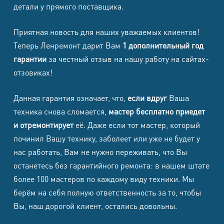
Galaxy
детали у прямого поставщика.
8500
8500
1500
1700
S24+
Приятная новость для наших уважаемых клиентов!
Samsung
Теперь Ленремонт дарит Вам
1 дополнительный год
8500
8500
1500
1700
Galaxy S24
гарантии
за честный отзыв на нашу работу на сайтах-
отзовиках!
Samsung
Galaxy S24
8500
8500
1500
1700
Данная гарантия означает, что,
если вдруг
Ваша
FE
техника снова сломается,
мастер бесплатно приедет
и отремонтирует
её. Даже если тот мастер, который
Samsung
починил Вашу технику, заболеет или уже не будет у
Galaxy S23
8500
8500
1500
1700
нас работать, Вам не нужно переживать, что Вы
Ultra
останетесь без гарантийного ремонта: в нашем штате
более 100 мастеров по каждому виду техники. Мы
Samsung
берём на себя полную ответственность за то, чтобы
Galaxy
8500
8500
1500
1700
Вы, наш дорогой клиент, остались довольны.
S23+