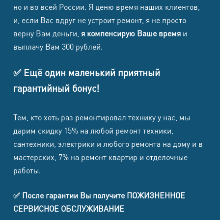
Samsung
но и во всей России. Я ценю время наших клиентов,
Galaxy S21
и, если Вас вдруг не устроит ремонт, я не просто
8500
8500
1500
1700
верну Вам деньги,
я компенсирую Ваше время
и
Ultra
выплачу Вам 300 рублей.
Samsung
Galaxy
8500
8500
1500
1700
✅ Ещё один маленький приятный
S21+
гарантийный бонус!
Samsung
8500
8500
1500
1700
Тем, кто хоть раз ремонтировал технику у нас, мы
Galaxy S21
дарим скидку 15% на любой ремонт техники,
Samsung
сантехники, электрики и любого ремонта на дому и в
Galaxy S21
8500
8500
1500
1700
мастерских, 7% на ремонт квартир и отделочные
FE
работы.
Samsung
✅ После гарантии Вы получите ПОЖИЗНЕННОЕ
N-
8500
8500
1500
1700
СЕРВИСНОЕ ОБСЛУЖИВАНИЕ
9005/N900