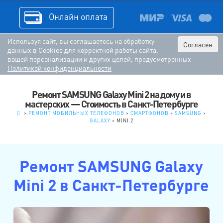
Онлайн оплата
Используя сайт, вы соглашаетесь на обработку
Согласен
данных в Cookies для корректной работы сайта,
вашей персонализации и других целей, предусмотренных
Политикой конфиденциальности
Ремонт SAMSUNG Galaxy Mini 2 на дому и в
мастерских — Стоимость в Санкт-Петербурге
.
>
РЕМОНТ МОБИЛЬНЫХ ТЕЛЕФОНОВ
>
СМАРТФОНОВ
>
SAMSUNG
>
GALAXY
>
MINI 2
Ремонт SAMSUNG Galaxy
Mini 2 в Санкт-Петербурге