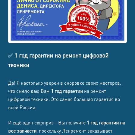
Edge
Samsung
Galaxy
8500
8500
1500
1700
S25+
Samsung
8500
8500
1500
1700
✅
1 год гарантии на ремонт цифровой
Galaxy S25
техники
Samsung
Galaxy S25
8500
8500
1500
1700
Да! Я настолько уверен в сноровке своих мастеров,
FE
что смело даю Вам
1 год гарантии
на ремонт
цифровой техники. Это самая большая гарантия во
Samsung
всей России.
Galaxy S24
8500
8500
1500
1700
Ultra
И ещё один сюрприз - Вы получите
1 год гарантии на
Samsung
все запчасти
, поскольку Ленремонт заказывает