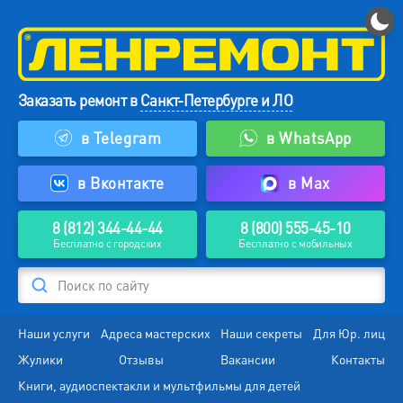
Заказать ремонт в
Санкт-Петербурге и ЛО
в Telegram
в WhatsApp
в Вконтакте
в Max
8 (812) 344-44-44
8 (800) 555-45-10
Бесплатно с городских
Бесплатно с мобильных
Поиск по сайту
Наши услуги
Адреса мастерских
Наши секреты
Для Юр. лиц
Жулики
Отзывы
Вакансии
Контакты
Книги, аудиоспектакли и мультфильмы для детей