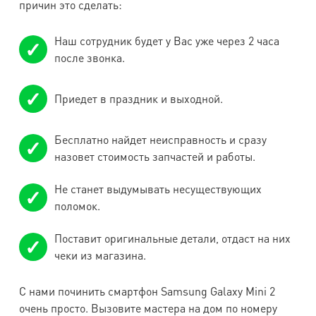
причин это сделать:
Samsung
Galaxy S2
4700
4700
1500
1500
Наш сотрудник будет у Вас уже через 2 часа
после звонка.
i9100
Samsung
Приедет в праздник и выходной.
Grand GT-
3000
5500
1500
1500
i9082
Бесплатно найдет неисправность и сразу
назовет стоимость запчастей и работы.
Samsung
Galaxy
4500
4500
1500
1500
Не станет выдумывать несуществующих
i9070
поломок.
Samsung
Поставит оригинальные детали, отдаст на них
Grand Neo
3700
-
1500
1500
чеки из магазина.
GT-i9060
С нами починить смартфон Samsung Galaxy Mini 2
Samsung
очень просто. Вызовите мастера на дом по номеру