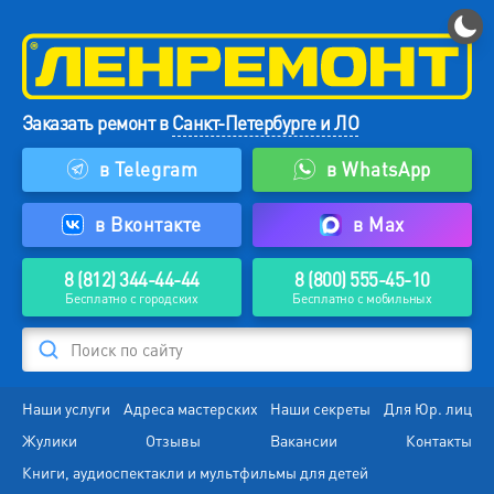
Заказать ремонт в
Санкт-Петербурге и ЛО
в Telegram
в WhatsApp
в Вконтакте
в Max
8 (812) 344-44-44
8 (800) 555-45-10
Бесплатно с городских
Бесплатно с мобильных
Поиск по сайту
Наши услуги
Адреса мастерских
Наши секреты
Для Юр. лиц
Жулики
Отзывы
Вакансии
Контакты
Книги, аудиоспектакли и мультфильмы для детей