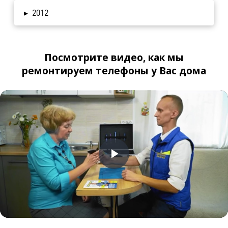
S-5260
1500
1500
1000
1000
▸
2012
Onyx
Samsung
1500
2000
1000
1000
S-5560
Посмотрите видео, как мы
ремонтируем телефоны у Вас дома
Samsung
1500
1500
1000
1100
S-5570
Samsung
S-5600
1500
1500
1000
1000
Blade
Samsung
S-5620
1500
1500
1000
1000
Monte
Samsung
1500
1800
1000
1100