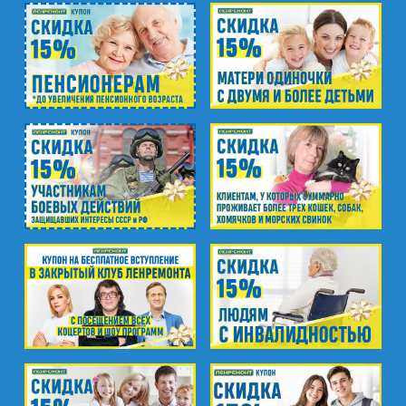
м. Фрунзенская
ул. Киевская, д.32В
м. Купчино
ул. Ярослава Гашека, д.4, к.1
ст. ЖД Колпино, ул. Тверская, д.1/13
м. Удельная
пр. Энгельса, д.19
Промзона Мягловская, Всеволожский
муниципальный район, Ленинградская
область, ​Круговая улица, д. 47
м. Электросила
ул. Решетникова, д.3