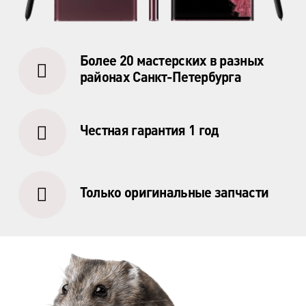
пр. Маршала Жукова, д.35, к.3
м. Елизаровская
Более 20 мастерских в разных
пр. Елизарова, д.36
районах Санкт-Петербурга
м. Международная
ул. Белы Куна, д.20, к.1
Честная гарантия 1 год
м. Пионерская
пр. Испытателей, д.11, к.1
Только оригинальные запчасти
м. Гражданский пр.
ул. Ушинского, д.25, к.1
м. Звёздная
ул. Звёздная, д.5, к.1 (вход с улицы)
м. Парк Победы, м. Московская