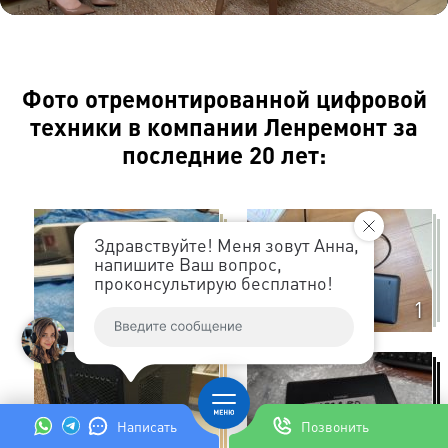
Samsung
2000
1800
1000
1100
S-6312
Samsung
1800
1800
1000
1100
Фото отремонтированной цифровой
S-6500
техники в компании Ленремонт за
Samsung
последние 20 лет:
1800
1800
1000
1100
S-6802
Samsung
2000
1800
1000
1100
Здравствуйте! Меня зовут Анна,
S-6810
напишите Ваш вопрос,
проконсультирую бесплатно!
Samsung
1
1
S-7230
2100
1500
1000
1100
Wave
Samsung
2000
2200
1000
1100
S-7270
Написать
Позвонить