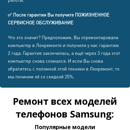
Samsung
✅ После гарантии Вы получите ПОЖИЗНЕННОЕ
N-
8500
8500
1500
1700
СЕРВИСНОЕ ОБСЛУЖИВАНИЕ
9005/N900
Что это значит? Предположим, Вы отремонтировали
Samsung
компьютер в Ленремонте и получили у нас гарантию
7000
7000
1500
1500
N-7100
2 года. Гарантия закончилась, а ещё через 3 года этот
компьютер снова сломался. И если Вы снова
Samsung
7000
7000
1500
1500
обратитесь с поломкой этой техники в Ленремонт, то
N-7000
мы починим её со скидкой 25%.
Samsung
-
-
1500
1500
S5
Ремонт всех моделей
Samsung
телефонов Samsung:
S4
2500
7000
1500
1500
i9500/i9505
Популярные модели