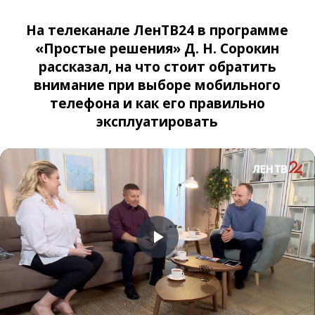
S-5660
На телеканале ЛенТВ24 в программе
Samsung
«Простые решения» Д. Н. Сорокин
1500
1600
1000
1100
S-5670
рассказал, на что стоит обратить
внимание при выборе мобильного
Samsung
телефона и как его правильно
S-5780
1500
2500
1000
1000
эксплуатировать
Wave
Samsung
2100
2500
1000
1100
S-5800
Samsung
1600
1600
1000
1100
S-5830
Samsung
1700
1800
1000
1100
S-6102