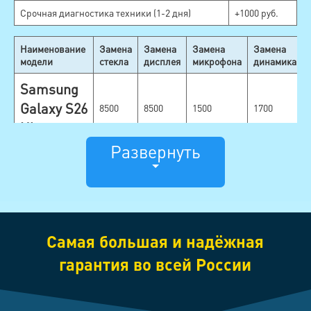
Срочная диагностика техники (1-2 дня)
+1000 руб.
Наименование
Замена
Замена
Замена
Замена
модели
стекла
дисплея
микрофона
динамика
Samsung
Galaxy S26
8500
8500
1500
1700
Ultra
Развернуть
Samsung
Galaxy
8500
8500
1500
1700
S26+
Samsung
Самая большая и надёжная
8500
8500
1500
1700
Galaxy S26
гарантия во всей России
Samsung
Galaxy S25
8500
8500
1500
1700