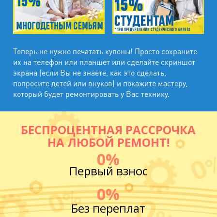
Теперь не нужно печатать купоны! Просто сохраните
их на телефон или планшет или сделайте скриншот
экрана (если Вы не знаете, как это сделать,
попросите детей или внуков) и покажите мастеру,
который будет ремонтировать у Вас технику.
БЕСПРОЦЕНТНАЯ РАССРОЧКА
НА ЛЮБОЙ РЕМОНТ!
0%
Первый взнос
0%
Без переплат