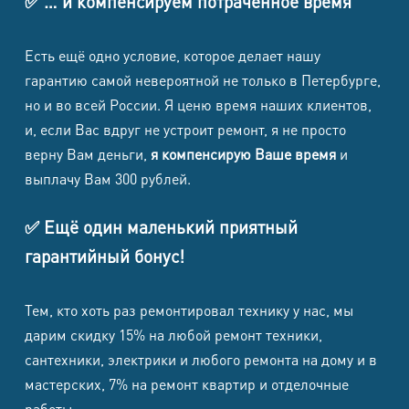
✅ … и компенсируем потраченное время
Samsung
8500
8500
1500
1700
Есть ещё одно условие, которое делает нашу
Galaxy S22
гарантию самой невероятной не только в Петербурге,
Samsung
но и во всей России. Я ценю время наших клиентов,
Galaxy S21
и, если Вас вдруг не устроит ремонт, я не просто
8500
8500
1500
1700
верну Вам деньги,
я компенсирую Ваше время
и
Ultra
выплачу Вам 300 рублей.
Samsung
Galaxy
8500
8500
1500
1700
✅ Ещё один маленький приятный
S21+
гарантийный бонус!
Samsung
8500
8500
1500
1700
Тем, кто хоть раз ремонтировал технику у нас, мы
Galaxy S21
дарим скидку 15% на любой ремонт техники,
Samsung
сантехники, электрики и любого ремонта на дому и в
Galaxy S21
8500
8500
1500
1700
мастерских, 7% на ремонт квартир и отделочные
FE
работы.