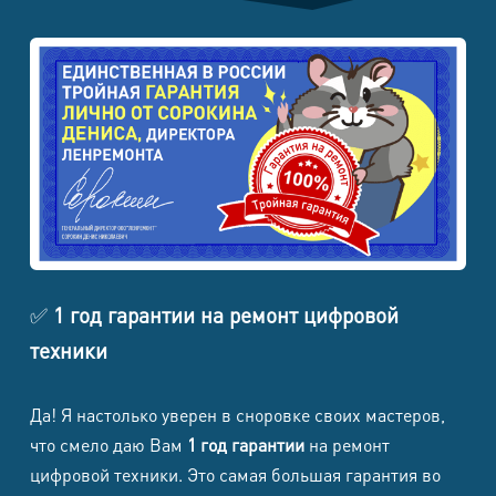
Ultra
Samsung
Galaxy S25
8500
8500
1500
1700
Edge
Samsung
Galaxy
8500
8500
1500
1700
S25+
Samsung
8500
8500
1500
1700
✅
1 год гарантии на ремонт цифровой
Galaxy S25
техники
Samsung
Galaxy S25
8500
8500
1500
1700
Да! Я настолько уверен в сноровке своих мастеров,
FE
что смело даю Вам
1 год гарантии
на ремонт
цифровой техники. Это самая большая гарантия во
Samsung