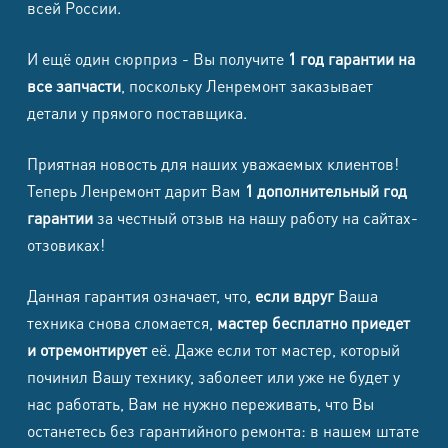
всей России.
Galaxy S24
8500
8500
1500
1700
Ultra
И ещё один сюрприз - Вы получите
1 год гарантии на
Samsung
все запчасти
, поскольку Ленремонт заказывает
Galaxy
детали у прямого поставщика.
8500
8500
1500
1700
S24+
Приятная новость для наших уважаемых клиентов!
Samsung
Теперь Ленремонт дарит Вам
1 дополнительный год
8500
8500
1500
1700
Galaxy S24
гарантии
за честный отзыв на нашу работу на сайтах-
отзовиках!
Samsung
Galaxy S24
8500
8500
1500
1700
Данная гарантия означает, что,
если вдруг
Ваша
FE
техника снова сломается,
мастер бесплатно приедет
и отремонтирует
её. Даже если тот мастер, который
Samsung
починил Вашу технику, заболеет или уже не будет у
Galaxy S23
8500
8500
1500
1700
нас работать, Вам не нужно переживать, что Вы
Ultra
останетесь без гарантийного ремонта: в нашем штате