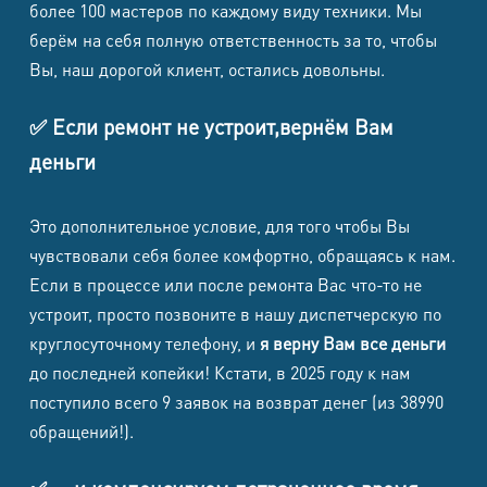
более 100 мастеров по каждому виду техники. Мы
Samsung
берём на себя полную ответственность за то, чтобы
Galaxy
8500
8500
1500
1700
Вы, наш дорогой клиент, остались довольны.
S23+
Samsung
✅ Если ремонт не устроит,вернём Вам
8500
8500
1500
1700
Galaxy S23
деньги
Samsung
Это дополнительное условие, для того чтобы Вы
Galaxy S23
8500
8500
1500
1700
чувствовали себя более комфортно, обращаясь к нам.
FE
Если в процессе или после ремонта Вас что-то не
Samsung
устроит, просто позвоните в нашу диспетчерскую по
Galaxy S22
круглосуточному телефону, и
я верну Вам все деньги
8500
8500
1500
1700
Ultra
до последней копейки! Кстати, в 2025 году к нам
поступило всего 9 заявок на возврат денег (из 38990
Samsung
обращений!).
Galaxy
8500
8500
1500
1700
S22+