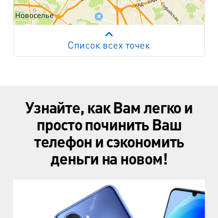
Список всех точек
Работает на API 2ГИС
Лицензионное соглашение
м. Пр. Просвещения
пр. Просвещения, д.20
Узнайте, как Вам легко и
м. Пр. Ветеранов
пр. Ветеранов, д.9
просто починить Ваш
телефон и сэкономить
м. Ул. Дыбенко
пр. Большевиков, д.25
деньги на новом!
м. Комендантский пр.
пр. Авиаконструкторов, д.4
м. Приморская