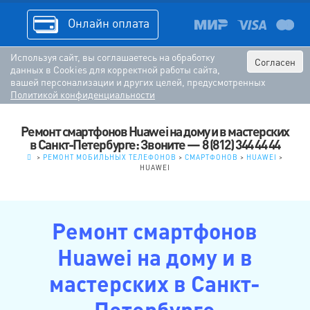
Онлайн оплата
Используя сайт, вы соглашаетесь на обработку
Согласен
данных в Cookies для корректной работы сайта,
вашей персонализации и других целей, предусмотренных
Политикой конфиденциальности
Ремонт смартфонов Huawei на дому и в мастерских
в Санкт-Петербурге: Звоните — 8 (812) 344 44 44
.
>
РЕМОНТ МОБИЛЬНЫХ ТЕЛЕФОНОВ
>
СМАРТФОНОВ
>
HUAWEI
>
HUAWEI
Ремонт смартфонов
Huawei на дому и в
мастерских в Санкт-
Петербурге