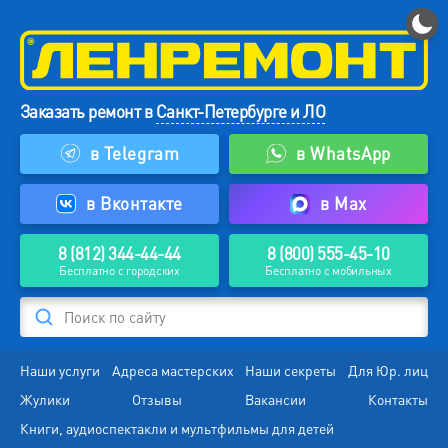
Заказать ремонт в
Санкт-Петербурге и ЛО
в Telegram
в WhatsApp
в Вконтакте
в Max
8 (812) 344-44-44
8 (800) 555-45-10
Бесплатно с городских
Бесплатно с мобильных
Поиск по сайту
Наши услуги
Адреса мастерских
Наши секреты
Для Юр. лиц
Жулики
Отзывы
Вакансии
Контакты
Книги, аудиоспектакли и мультфильмы для детей