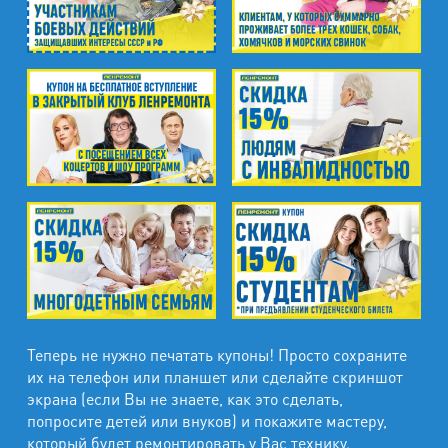
Промзона Мягловская, Всеволожский
муниципальный район, Ленинградская
область, ​Круговая улица, д. 47
м. Электросила
ул. Решетникова, д.3
Теперь не нужно печатать купоны! Просто сохраните
их на телефон или планшет или сделайте скриншот
экрана (если Вы не знаете, как это сделать,
попросите детей или внуков) и покажите мастеру,
который будет ремонтировать у Вас технику.