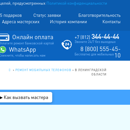
х целей, предусмотренных
Политикой конфиденциальности
5 подарков
Статус заявки
Благотворительность
Адреса мастерских
История компании
Контакты
344-44-44
Онлайн оплата
+7 (812)
Звоните 24/7 без выходных
Оплатите ремонт банковской картой
8 (800) 555-45-
WhatsApp
10
Бесплатно для мобильных
Кликните, чтобы написать нам
.
>
РЕМОНТ МОБИЛЬНЫХ ТЕЛЕФОНОВ
>
В ЛЕНИНГРАДСКОЙ
ОБЛАСТИ
▶ Как вызвать мастера