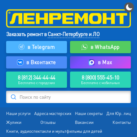
Заказать ремонт в
Санкт-Петербурге и ЛО
в Telegram
в WhatsApp
в Вконтакте
в Max
8 (812) 344-44-44
8 (800) 555-45-10
Бесплатно с городских
Бесплатно с мобильных
Поиск по сайту
Наши услуги
Адреса мастерских
Наши секреты
Для Юр. лиц
Жулики
Отзывы
Вакансии
Контакты
Книги, аудиоспектакли и мультфильмы для детей