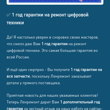
Samsung
8500
8500
1500
1700
✅
1 год гарантии на ремонт цифровой
Galaxy S25
техники
Samsung
Galaxy S25
8500
8500
1500
1700
Да! Я настолько уверен в сноровке своих мастеров,
FE
что смело даю Вам
1 год гарантии
на ремонт
цифровой техники. Это самая большая гарантия во
Samsung
всей России.
Galaxy S24
8500
8500
1500
1700
Ultra
И ещё один сюрприз - Вы получите
1 год гарантии на
Samsung
все запчасти
, поскольку Ленремонт заказывает
Galaxy
детали у прямого поставщика.
8500
8500
1500
1700
S24+
Приятная новость для наших уважаемых клиентов!
Samsung
Теперь Ленремонт дарит Вам
1 дополнительный год
8500
8500
1500
1700
Galaxy S24
гарантии
за честный отзыв на нашу работу на сайтах-