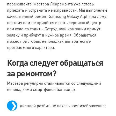
переживайте, мастера Ленремонта уже готовы
i9250
приехать и устранить неисправности. Мы выполняем
качественный ремонт Samsung Galaxy Alpha на дому,
Samsung
поэтому вам не придётся искать сервисный центр
Galaxy
7500
7500
1500
1500
или куда-то ездить. Сотрудники компании примут
i9200
заявку и прибудут в нужное время. Обращаться
можно при любых неполадках аппаратного и
Samsung
программного характера.
Galaxy
6000
6000
1500
1500
i9190 S4
Когда следует обращаться
mini
за ремонтом?
Samsung
Мастера регулярно сталкиваются со следующими
Galaxy
6000
6000
1500
1500
неполадками смартфонов Samsung:
i9192
Samsung
дисплей разбит, не показывает изображение;
Galaxy
6000
6000
1500
1500