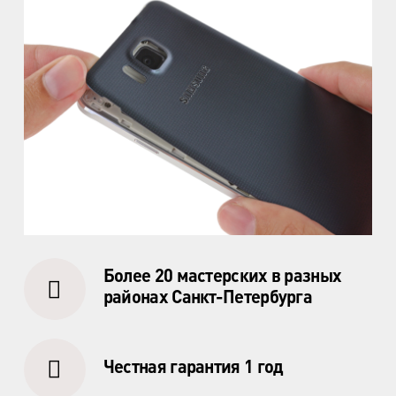
ул. Кораблестроителей, д.30
м. Академическая
пр. Науки, д.8, к.1
м. Озерки, м. Пр. Просвещения
пр. Луначарского, д.56, к.1
м. Автово
пр. Маршала Жукова, д.35, к.3
м. Елизаровская
пр. Елизарова, д.36
Более 20 мастерских в разных
районах Санкт-Петербурга
м. Международная
ул. Белы Куна, д.20, к.1
Честная гарантия 1 год
м. Пионерская