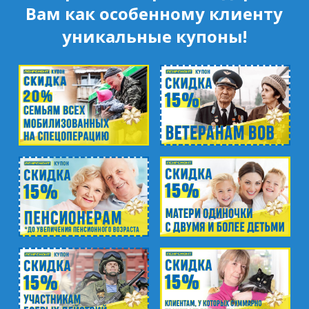
пр. Косыгина, д.28, к.1
Вам как особенному клиенту
уникальные купоны!
м. Парк Победы
пр. Юрия Гагарина, д.15
м. Московская
пр. Московский, 212, Дом Советов, 1
этаж, кабинет 1130, вход у кафе Авантаж
м. Фрунзенская
ул. Киевская, д.32В
м. Купчино
ул. Ярослава Гашека, д.4, к.1
ст. ЖД Колпино, ул. Тверская, д.1/13
м. Удельная
пр. Энгельса, д.19