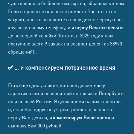
чувствовали себя более комфортно, обращаясь к нам.
FE
Если в процессе или после ремонта Вас что-то не
Samsung
устроит, просто позвоните в нашу диспетчерскую по
Galaxy S22
круглосуточному телефону, и
я верну Вам все деньги
8500
8500
1500
1700
Ultra
до последней копейки! Кстати, в 2025 году к нам
поступило всего 9 заявок на возврат денег (из 38990
Samsung
обращений!).
Galaxy
8500
8500
1500
1700
S22+
✅ … и компенсируем потраченное время
Samsung
8500
8500
1500
1700
Есть ещё одно условие, которое делает нашу
Galaxy S22
гарантию самой невероятной не только в Петербурге,
Samsung
но и во всей России. Я ценю время наших клиентов,
Galaxy S21
и, если Вас вдруг не устроит ремонт, я не просто
8500
8500
1500
1700
верну Вам деньги,
я компенсирую Ваше время
и
Ultra
выплачу Вам 300 рублей.
Samsung