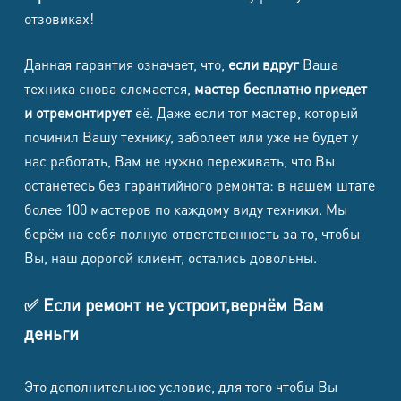
отзовиках!
Samsung
Galaxy S24
8500
8500
1500
1700
Данная гарантия означает, что,
если вдруг
Ваша
FE
техника снова сломается,
мастер бесплатно приедет
и отремонтирует
её. Даже если тот мастер, который
Samsung
починил Вашу технику, заболеет или уже не будет у
Galaxy S23
8500
8500
1500
1700
нас работать, Вам не нужно переживать, что Вы
Ultra
останетесь без гарантийного ремонта: в нашем штате
более 100 мастеров по каждому виду техники. Мы
Samsung
берём на себя полную ответственность за то, чтобы
Galaxy
8500
8500
1500
1700
Вы, наш дорогой клиент, остались довольны.
S23+
Samsung
✅ Если ремонт не устроит,вернём Вам
8500
8500
1500
1700
Galaxy S23
деньги
Samsung
Это дополнительное условие, для того чтобы Вы
Galaxy S23
8500
8500
1500
1700