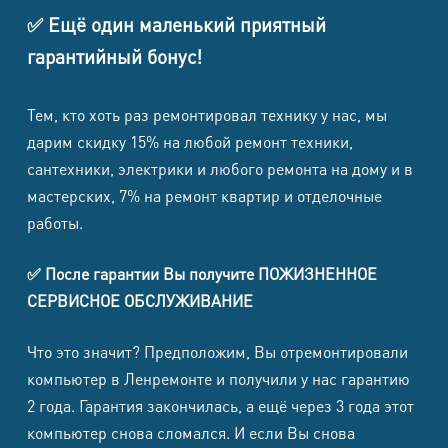
Galaxy
8500
8500
1500
1700
✅ Ещё один маленький приятный
S21+
гарантийный бонус!
Samsung
8500
8500
1500
1700
Тем, кто хоть раз ремонтировал технику у нас, мы
Galaxy S21
дарим скидку 15% на любой ремонт техники,
Samsung
сантехники, электрики и любого ремонта на дому и в
Galaxy S21
8500
8500
1500
1700
мастерских, 7% на ремонт квартир и отделочные
FE
работы.
Samsung
✅ После гарантии Вы получите ПОЖИЗНЕННОЕ
N-
8500
8500
1500
1700
СЕРВИСНОЕ ОБСЛУЖИВАНИЕ
9005/N900
Что это значит? Предположим, Вы отремонтировали
Samsung
компьютер в Ленремонте и получили у нас гарантию
7000
7000
1500
1500
N-7100
2 года. Гарантия закончилась, а ещё через 3 года этот
компьютер снова сломался. И если Вы снова
Samsung