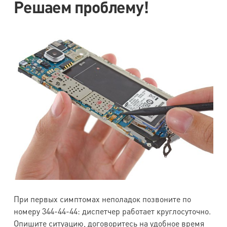
Решаем проблему!
i9020
Samsung
Galaxy
4000
4000
1300
1300
i9001
Samsung
Galaxy
3000
3000
1300
1300
i9003
Samsung
Galaxy
4000
4000
1300
1300
i9000
Samsung
Galaxy
При первых симптомах неполадок позвоните по
2000
2000
1200
1100
номеру 344-44-44: диспетчер работает круглосуточно.
i8910
Опишите ситуацию, договоритесь на удобное время