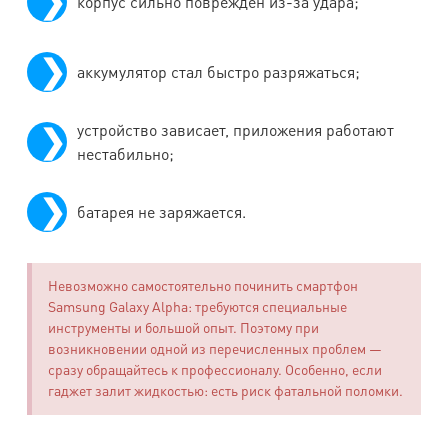
корпус сильно повреждён из-за удара;
Samsung
Grand GT-
3000
5500
1500
1500
i9082
аккумулятор стал быстро разряжаться;
Samsung
устройство зависает, приложения работают
Galaxy
4500
4500
1500
1500
нестабильно;
i9070
Samsung
батарея не заряжается.
Grand Neo
3700
-
1500
1500
GT-i9060
Невозможно самостоятельно починить смартфон
Samsung
Samsung Galaxy Alpha: требуются специальные
инструменты и большой опыт. Поэтому при
Galaxy
4500
4500
1500
1500
возникновении одной из перечисленных проблем —
i9023
сразу обращайтесь к профессионалу. Особенно, если
гаджет залит жидкостью: есть риск фатальной поломки.
Samsung
Galaxy
4500
4500
1500
1500