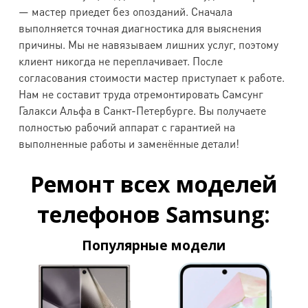
— мастер приедет без опозданий. Сначала
Samsung
выполняется точная диагностика для выяснения
Galaxy
8000
8000
1500
1500
причины. Мы не навязываем лишних услуг, поэтому
i8750
клиент никогда не переплачивает. После
согласования стоимости мастер приступает к работе.
Samsung
Нам не составит труда отремонтировать Самсунг
Win GT-
4000
-
1500
1500
Галакси Альфа в Санкт-Петербурге. Вы получаете
i8552
полностью рабочий аппарат с гарантией на
выполненные работы и заменённые детали!
Samsung
Galaxy
-
3000
1300
1300
Ремонт всех моделей
i8550
телефонов Samsung:
Samsung
Galaxy
1400
2200
1200
1200
Популярные модели
i8510
Samsung