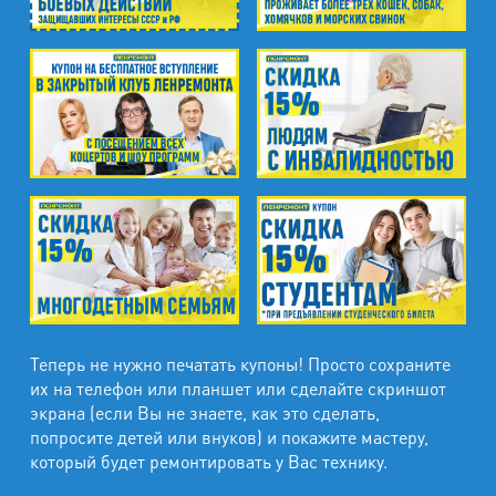
Промзона Мягловская, Всеволожский
муниципальный район, Ленинградская
область, ​Круговая улица, д. 47
м. Электросила
ул. Решетникова, д.3
Теперь не нужно печатать купоны! Просто сохраните
их на телефон или планшет или сделайте скриншот
экрана (если Вы не знаете, как это сделать,
попросите детей или внуков) и покажите мастеру,
который будет ремонтировать у Вас технику.