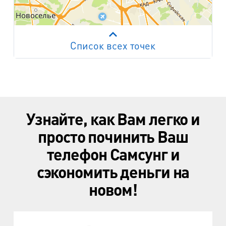
Список всех точек
Работает на API 2ГИС
Лицензионное соглашение
м. Пр. Просвещения
пр. Просвещения, д.20
м. Пр. Ветеранов
Узнайте, как Вам легко и
пр. Ветеранов, д.9
просто починить Ваш
м. Ул. Дыбенко
телефон Самсунг и
пр. Большевиков, д.25
сэкономить деньги на
м. Комендантский пр.
новом!
пр. Авиаконструкторов, д.4
м. Приморская