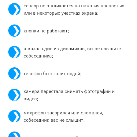
i9195
сенсор не откликается на нажатия полностью
или в некоторых участках экрана;
Samsung
Galaxy
6500
6500
1500
1500
кнопки не работают;
i9152
Samsung
отказал один из динамиков, вы не слышите
Galaxy S2+
5500
5500
1500
1500
собеседника;
i9105
телефон был залит водой;
Samsung
Galaxy
4000
4000
1500
1500
камера перестала снимать фотографии и
i9103
видео;
Samsung
микрофон засорился или сломался,
Galaxy S2
4700
4700
1500
1500
собеседник вас не слышит;
i9100