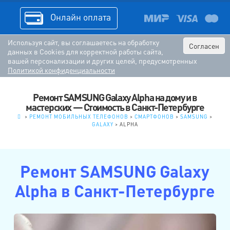
Онлайн оплата
Используя сайт, вы соглашаетесь на обработку
Согласен
данных в Cookies для корректной работы сайта,
вашей персонализации и других целей, предусмотренных
Политикой конфиденциальности
Ремонт SAMSUNG Galaxy Alpha на дому и в
мастерских — Стоимость в Санкт-Петербурге
.
>
РЕМОНТ МОБИЛЬНЫХ ТЕЛЕФОНОВ
>
СМАРТФОНОВ
>
SAMSUNG
>
GALAXY
>
ALPHA
Ремонт SAMSUNG Galaxy
Alpha в Санкт-Петербурге