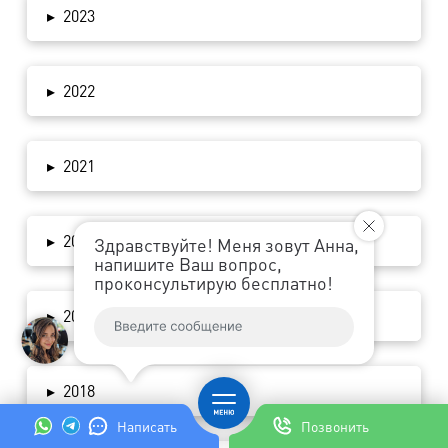
Samsung
▸
2023
S-8300
1800
2500
1000
1100
Touch
▸
2022
Samsung
6500
6500
1000
1100
S-8350
▸
2021
Samsung
S-8500
5400
5400
1000
1100
▸
2020
Wave
Здравствуйте! Меня зовут Анна,
напишите Ваш вопрос,
проконсультирую бесплатно!
Samsung
3000
3000
1000
1100
S-8530
▸
2019
Samsung
4300
4300
1000
1100
S-8600
▸
2018
Написать
Позвонить
Дополнительные услуги: