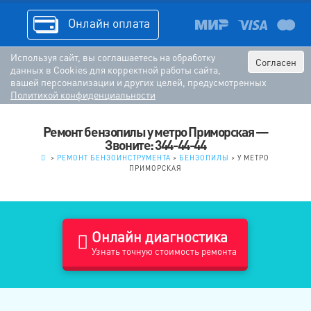
Онлайн оплата
Используя сайт, вы соглашаетесь на обработку
Согласен
данных в Cookies для корректной работы сайта,
вашей персонализации и других целей, предусмотренных
Политикой конфиденциальности
Ремонт бензопилы у метро Приморская —
Звоните: 344-44-44
.
>
РЕМОНТ БЕНЗОИНСТРУМЕНТА
>
БЕНЗОПИЛЫ
>
У МЕТРО
ПРИМОРСКАЯ
Онлайн диагностика
Узнать точную стоимость ремонта