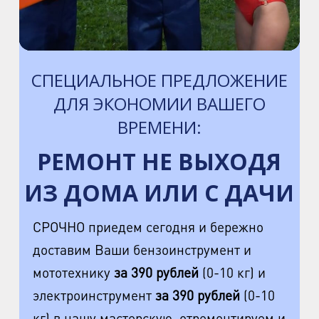
пр. Науки, д.8, к.1
м. Озерки, м. Пр. Просвещения
пр. Луначарского, д.56, к.1
СПЕЦИАЛЬНОЕ ПРЕДЛОЖЕНИЕ
м. Автово
ДЛЯ ЭКОНОМИИ ВАШЕГО
пр. Маршала Жукова, д.35, к.3
ВРЕМЕНИ:
м. Елизаровская
РЕМОНТ НЕ ВЫХОДЯ
пр. Елизарова, д.36
ИЗ ДОМА ИЛИ С ДАЧИ
м. Международная
ул. Белы Куна, д.20, к.1
СРОЧНО приедем сегодня и бережно
доставим Ваши бензоинструмент и
м. Пионерская
мототехнику
за 390 рублей
(0-10 кг) и
пр. Испытателей, д.11, к.1
электроинструмент
за 390 рублей
(0-10
м. Гражданский пр.
кг) в нашу мастерскую, отремонтируем и