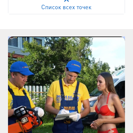
Список всех точек
Работает на API 2ГИС
Лицензионное соглашение
м. Пр. Просвещения
пр. Просвещения, д.20
м. Пр. Ветеранов
пр. Ветеранов, д.9
м. Ул. Дыбенко
пр. Большевиков, д.25
м. Комендантский пр.
пр. Авиаконструкторов, д.4
м. Приморская
ул. Кораблестроителей, д.30
м. Академическая