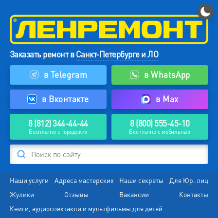
Заказать ремонт в
Санкт-Петербурге и ЛО
в Telegram
в WhatsApp
в Вконтакте
в Max
8 (812) 344-44-44
8 (800) 555-45-10
Бесплатно с городских
Бесплатно с мобильных
Поиск по сайту
Наши услуги
Адреса мастерских
Наши секреты
Для Юр. лиц
Жулики
Отзывы
Вакансии
Контакты
Книги, аудиоспектакли и мультфильмы для детей