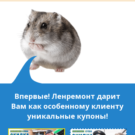
муниципальный район, Ленинградская
область, ​Круговая улица, д. 47
м. Электросила
ул. Решетникова, д.3
Впервые! Ленремонт дарит
Вам как особенному клиенту
уникальные купоны!