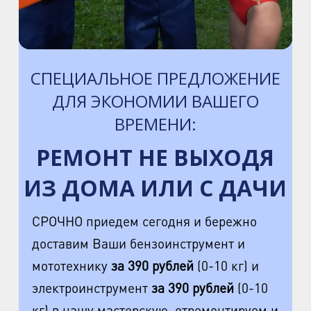
пр. Науки, д.8, к.1
м. Озерки, м. Пр. Просвещения
пр. Луначарского, д.56, к.1
СПЕЦИАЛЬНОЕ ПРЕДЛОЖЕНИЕ
м. Автово
ДЛЯ ЭКОНОМИИ ВАШЕГО
пр. Маршала Жукова, д.35, к.3
ВРЕМЕНИ:
м. Елизаровская
РЕМОНТ НЕ ВЫХОДЯ
пр. Елизарова, д.36
ИЗ ДОМА ИЛИ С ДАЧИ
м. Международная
ул. Белы Куна, д.20, к.1
СРОЧНО приедем сегодня и бережно
доставим Ваши бензоинструмент и
м. Пионерская
мототехнику
за 390 рублей
(0-10 кг) и
пр. Испытателей, д.11, к.1
электроинструмент
за 390 рублей
(0-10
м. Гражданский пр.
кг) в нашу мастерскую, отремонтируем и