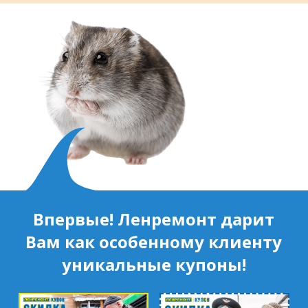
муниципальный район, Ленинградская
область, ​Круговая улица, д. 47
м. Электросила
ул. Решетникова, д.3
Впервые! Ленремонт дарит
Вам как особенному клиенту
уникальные купоны!