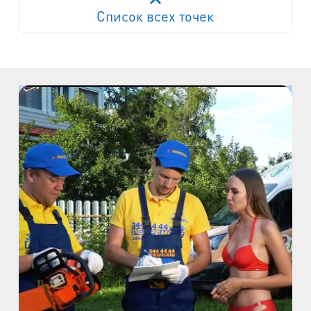
Список всех точек
Работает на API 2ГИС
Лицензионное соглашение
м. Пр. Просвещения
пр. Просвещения, д.20
м. Пр. Ветеранов
пр. Ветеранов, д.9
м. Ул. Дыбенко
пр. Большевиков, д.25
м. Комендантский пр.
пр. Авиаконструкторов, д.4
м. Приморская
ул. Кораблестроителей, д.30
м. Академическая