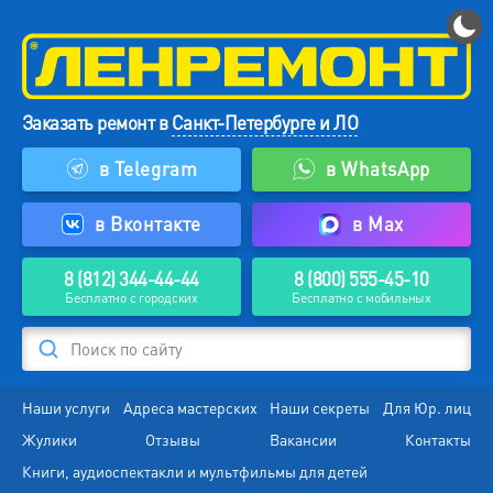
Заказать ремонт в
Санкт-Петербурге и ЛО
в Telegram
в WhatsApp
в Вконтакте
в Max
8 (812) 344-44-44
8 (800) 555-45-10
Бесплатно с городских
Бесплатно с мобильных
Поиск по сайту
Наши услуги
Адреса мастерских
Наши секреты
Для Юр. лиц
Жулики
Отзывы
Вакансии
Контакты
Книги, аудиоспектакли и мультфильмы для детей