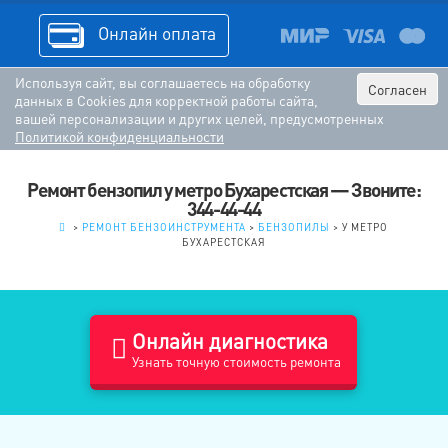
Онлайн оплата
Используя сайт, вы соглашаетесь на обработку
Согласен
данных в Cookies для корректной работы сайта,
вашей персонализации и других целей, предусмотренных
Политикой конфиденциальности
Ремонт бензопил у метро Бухарестская — Звоните:
344-44-44
.
>
РЕМОНТ БЕНЗОИНСТРУМЕНТА
>
БЕНЗОПИЛЫ
>
У МЕТРО
БУХАРЕСТСКАЯ
Онлайн диагностика
Узнать точную стоимость ремонта