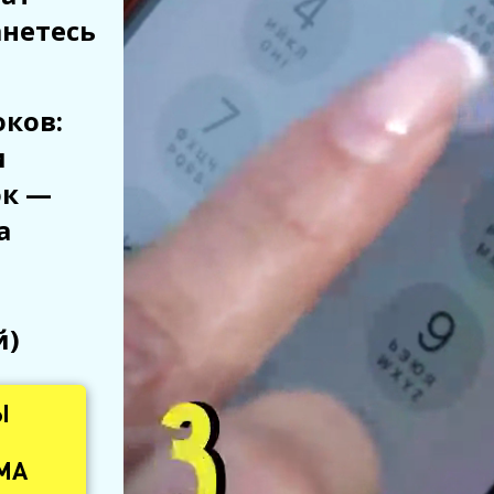
анетесь
ков:
и
ок —
а
й)
Ы
МА