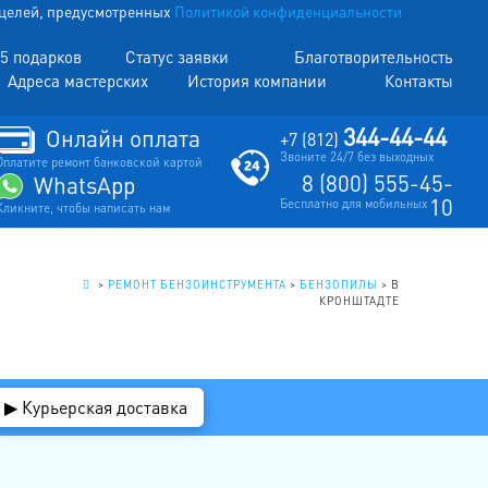
х целей, предусмотренных
Политикой конфиденциальности
5 подарков
Статус заявки
Благотворительность
Адреса мастерских
История компании
Контакты
344-44-44
Онлайн оплата
+7 (812)
Звоните 24/7 без выходных
Оплатите ремонт банковской картой
8 (800) 555-45-
WhatsApp
10
Бесплатно для мобильных
Кликните, чтобы написать нам
.
>
РЕМОНТ БЕНЗОИНСТРУМЕНТА
>
БЕНЗОПИЛЫ
>
В
КРОНШТАДТЕ
▶ Курьерская доставка