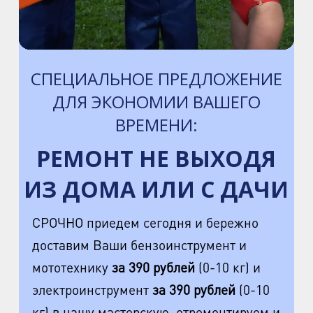
пр. Науки, д.8, к.1
м. Озерки, м. Пр. Просвещения
пр. Луначарского, д.56, к.1
СПЕЦИАЛЬНОЕ ПРЕДЛОЖЕНИЕ
м. Автово
ДЛЯ ЭКОНОМИИ ВАШЕГО
пр. Маршала Жукова, д.35, к.3
ВРЕМЕНИ:
м. Елизаровская
РЕМОНТ НЕ ВЫХОДЯ
пр. Елизарова, д.36
ИЗ ДОМА ИЛИ С ДАЧИ
м. Международная
ул. Белы Куна, д.20, к.1
СРОЧНО приедем сегодня и бережно
доставим Ваши бензоинструмент и
м. Пионерская
мототехнику
за 390 рублей
(0-10 кг) и
пр. Испытателей, д.11, к.1
электроинструмент
за 390 рублей
(0-10
м. Гражданский пр.
кг) в нашу мастерскую, отремонтируем и