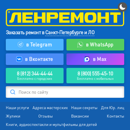
Заказать ремонт в
Санкт-Петербурге и ЛО
в Telegram
в WhatsApp
в Вконтакте
в Max
8 (812) 344-44-44
8 (800) 555-45-10
Бесплатно с городских
Бесплатно с мобильных
Поиск по сайту
Наши услуги
Адреса мастерских
Наши секреты
Для Юр. лиц
Жулики
Отзывы
Вакансии
Контакты
Книги, аудиоспектакли и мультфильмы для детей