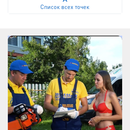
Список всех точек
Работает на API 2ГИС
Лицензионное соглашение
м. Пр. Просвещения
пр. Просвещения, д.20
м. Пр. Ветеранов
пр. Ветеранов, д.9
м. Ул. Дыбенко
пр. Большевиков, д.25
м. Комендантский пр.
пр. Авиаконструкторов, д.4
м. Приморская
ул. Кораблестроителей, д.30
м. Академическая