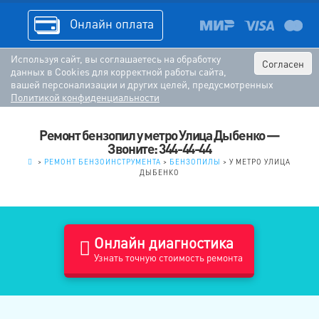
Онлайн оплата
Используя сайт, вы соглашаетесь на обработку
Согласен
данных в Cookies для корректной работы сайта,
вашей персонализации и других целей, предусмотренных
Политикой конфиденциальности
Ремонт бензопил у метро Улица Дыбенко —
Звоните: 344-44-44
.
>
РЕМОНТ БЕНЗОИНСТРУМЕНТА
>
БЕНЗОПИЛЫ
>
У МЕТРО УЛИЦА
ДЫБЕНКО
Онлайн диагностика
Узнать точную стоимость ремонта