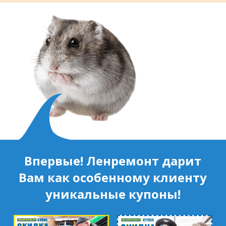
муниципальный район, Ленинградская
область, ​Круговая улица, д. 47
м. Электросила
ул. Решетникова, д.3
Впервые! Ленремонт дарит
Вам как особенному клиенту
уникальные купоны!