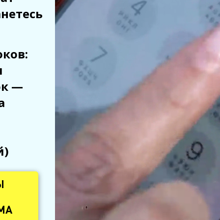
анетесь
ков:
и
ок —
а
й)
Ы
МА