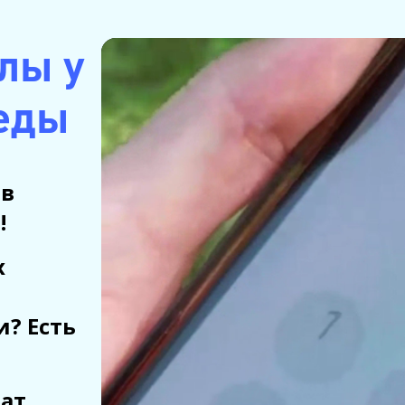
лы у
еды
 в
!
х
и? Есть
рат