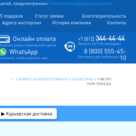
х целей, предусмотренных
Политикой конфиденциальности
5 подарков
Статус заявки
Благотворительность
Адреса мастерских
История компании
Контакты
344-44-44
Онлайн оплата
+7 (812)
Звоните 24/7 без выходных
Оплатите ремонт банковской картой
8 (800) 555-45-
WhatsApp
10
Бесплатно для мобильных
Кликните, чтобы написать нам
.
>
РЕМОНТ БЕНЗОИНСТРУМЕНТА
>
БЕНЗОПИЛЫ
>
У МЕТРО
ПАРК ПОБЕДЫ
▶ Курьерская доставка