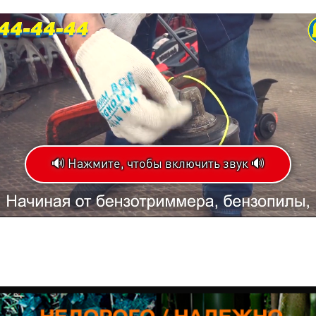
🔊 Нажмите, чтобы включить звук 🔊
Loaded
:
Progress
:
Оставше
0%
0%
время