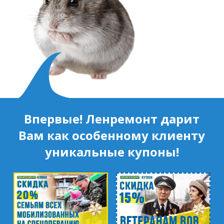
Промзона Мягловская, Всеволожский
муниципальный район, Ленинградская
область, ​Круговая улица, д. 47
м. Электросила
ул. Решетникова, д.3
Впервые! Ленремонт дарит
Вам как особенному клиенту
уникальные купоны!