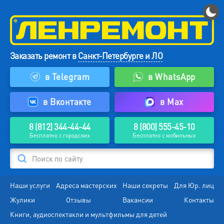
Заказать ремонт в
Санкт-Петербурге и ЛО
в Telegram
в WhatsApp
в Вконтакте
в Max
8 (812) 344-44-44
8 (800) 555-45-10
Бесплатно с городских
Бесплатно с мобильных
Поиск по сайту
Наши услуги
Адреса мастерских
Наши секреты
Для Юр. лиц
Жулики
Отзывы
Вакансии
Контакты
Книги, аудиоспектакли и мультфильмы для детей