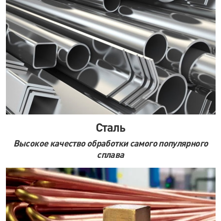
ул. Кораблестроителей, д.30
м. Академическая
пр. Науки, д.8, к.1
м. Озерки, м. Пр. Просвещения
пр. Луначарского, д.56, к.1
м. Автово
пр. Маршала Жукова, д.35, к.3
Сталь
м. Елизаровская
Высокое качество обработки самого популярного
пр. Елизарова, д.36
сплава
м. Международная
ул. Белы Куна, д.20, к.1
м. Пионерская