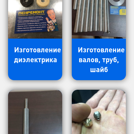
Изготовление
Изготовление
диэлектрика
валов, труб,
шайб