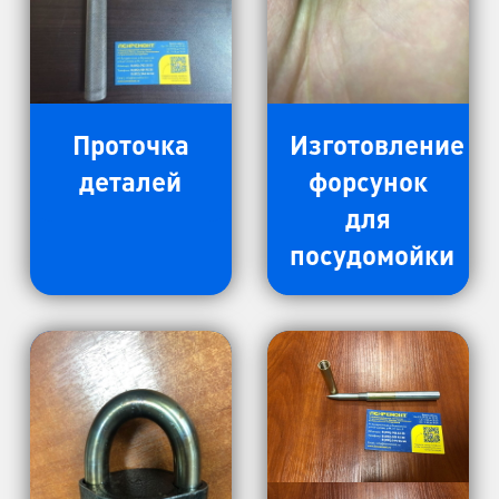
Проточка
Изготовление
деталей
форсунок
для
посудомойки