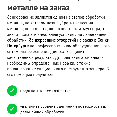
уточняйте информацию по телефону: 8 (812)
металле на заказ
344 44 44.
Зенкерование является одним из этапов обработки
Опубликованная стоимость работ является
металла, на котором важно убрать наслоения
ориентировочной, носит информационный характер и
металла, неровности, шероховатости и заусенцы, а
значит, создать идеальные условия для дальнейшей
зависит от сложности ремонта (не является публичной
обработки.
Зенкерование отверстий на заказ в Санкт-
офертой, определяемой положением Статьи 437 части 2
Петербурге
на профессиональном оборудовании – это
Гражданского кодекса РФ). Окончательную стоимость
оптимальное решение для тех, кто ценит
объявляет мастер после диагностики.
качественный результат. Для решения этой задачи
необходимы определенные навыки, а также
использование специального инструмента зенкера. С
Примечание:
его помощью получится:
В связи с невозможностью точного определения
подогнать класс точности;
объема работ по телефону при приеме заказа,
диспетчер называет заказчику примерную стоимость.
увеличить уровень сцепления поверхности для
дальнейшей обработки;