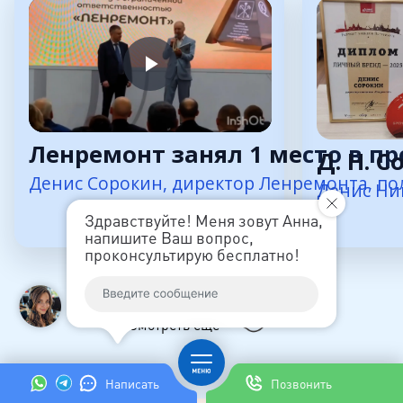
Ленремонт занял 1 место в пр
Д. Н. 
Денис Сорокин, директор Ленремонта, пол
Денис Ни
Здравствуйте! Меня зовут Анна,
напишите Ваш вопрос,
проконсультирую бесплатно!
Смотреть ещё
Написать
Позвонить