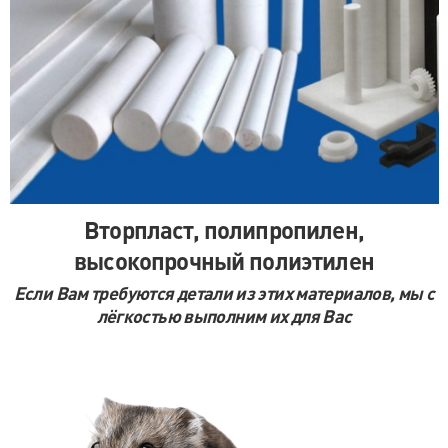
м. Парк Победы
пр. Юрия Гагарина, д.15
м. Московская
пр. Московский, 212, Дом Советов, 1
этаж, кабинет 1130, вход у кафе Авантаж
м. Фрунзенская
Вторпласт, полипропилен,
ул. Киевская, д.32В
высокопрочный полиэтилен
м. Купчино
Если Вам требуются детали из этих материалов, мы с
лёгкостью выполним их для Вас
ул. Ярослава Гашека, д.4, к.1
ст. ЖД Колпино, ул. Тверская, д.1/13
м. Удельная
пр. Энгельса, д.19