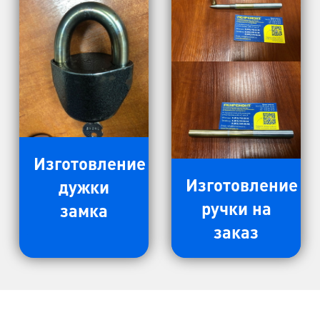
Изготовление
Изготовление
дужки
ручки на
замка
заказ