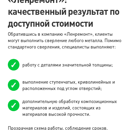
объема работ по телефону при приеме заказа,
качественный результат по
диспетчер называет заказчику примерную стоимость.
доступной стоимости
Обратившись в компанию «Ленремонт», клиенты
могут выполнить сверление любого металла. Помимо
стандартного сверления, специалисты выполняют:
работу с деталями значительной толщины;
выполнение ступенчатых, криволинейных и
расположенных под углом отверстий;
дополнительную обработку композиционных
материалов и изделий, состоящих из
материалов высокой прочности.
Прозрачная схема работы, соблюдение сроков,