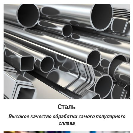
м. Комендантский пр.
пр. Авиаконструкторов, д.4
м. Приморская
ул. Кораблестроителей, д.30
м. Академическая
пр. Науки, д.8, к.1
м. Озерки, м. Пр. Просвещения
пр. Луначарского, д.56, к.1
м. Автово
пр. Маршала Жукова, д.35, к.3
Сталь
м. Елизаровская
Высокое качество обработки самого популярного
пр. Елизарова, д.36
сплава