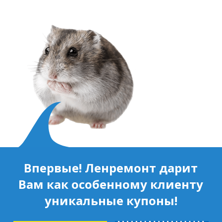
ст. ЖД Колпино, ул. Тверская, д.1/13
м. Удельная
пр. Энгельса, д.19
Промзона Мягловская, Всеволожский
муниципальный район, Ленинградская
область, ​Круговая улица, д. 47
м. Электросила
ул. Решетникова, д.3
Впервые! Ленремонт дарит
Вам как особенному клиенту
уникальные купоны!