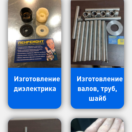
Изготовление
Изготовление
диэлектрика
валов, труб,
шайб