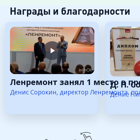
Награды и благодарности
Ленремонт занял 1 место в пр
Д. Н. 
Денис Сорокин, директор Ленремонта, пол
Денис Ни