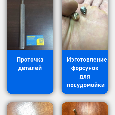
Проточка
Изготовление
деталей
форсунок
для
посудомойки