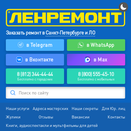
Заказать ремонт в
Санкт-Петербурге и ЛО
в Telegram
в WhatsApp
в Вконтакте
в Max
8 (812) 344-44-44
8 (800) 555-45-10
Бесплатно с городских
Бесплатно с мобильных
Поиск по сайту
Наши услуги
Адреса мастерских
Наши секреты
Для Юр. лиц
Жулики
Отзывы
Вакансии
Контакты
Книги, аудиоспектакли и мультфильмы для детей