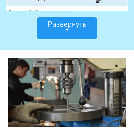
шт.
Токарная обработка конических
от 90
поверхностей
Развернуть
Токарная обработка цилиндрических
от 90
поверхностей
Обработка сферических поверхностей
от 150
Обработка фасонных поверхностей
от 135
Токарная обработка торцов и уступов
от 70
Отрезка заготовок из металла
от 50
Токарная обработка цветных металлов
от 300
Токарная обработка черных металлов
от 80
Накатывание рифлений
от 30
Нарезка резьбы
от 60
Фрезерные работы производим по чертежам