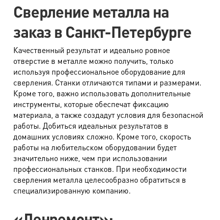
Сверление металла на
заказчика.
заказ в Санкт-Петербурге
Если цена на работу отсутствует в прайсе,
уточняйте информацию по телефону: 8 (812)
Качественный результат и идеально ровное
отверстие в металле можно получить, только
344 44 44.
используя профессиональное оборудование для
сверления. Станки отличаются типами и размерами.
Опубликованная стоимость работ является
Кроме того, важно использовать дополнительные
ориентировочной, носит информационный характер и
инструменты, которые обеспечат фиксацию
зависит от сложности ремонта (не является публичной
материала, а также создадут условия для безопасной
работы. Добиться идеальных результатов в
офертой, определяемой положением Статьи 437 части 2
домашних условиях сложно. Кроме того, скорость
Гражданского кодекса РФ). Окончательную стоимость
работы на любительском оборудовании будет
объявляет мастер после диагностики.
значительно ниже, чем при использовании
профессиональных станков. При необходимости
сверления металла целесообразно обратиться в
Примечание:
специализированную компанию.
В связи с невозможностью точного определения
«Ленремонт»: