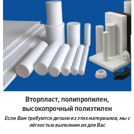
ул. Минеральная, д.13Ц
м. Ладожская
пр. Косыгина, д.28, к.1
м. Парк Победы
пр. Юрия Гагарина, д.15
м. Московская
пр. Московский, 212, Дом Советов, 1
этаж, кабинет 1130, вход у кафе Авантаж
м. Фрунзенская
Вторпласт, полипропилен,
ул. Киевская, д.32В
высокопрочный полиэтилен
м. Купчино
Если Вам требуются детали из этих материалов, мы с
лёгкостью выполним их для Вас
ул. Ярослава Гашека, д.4, к.1