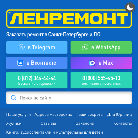
Заказать ремонт в
Санкт-Петербурге и ЛО
в Telegram
в WhatsApp
в Вконтакте
в Max
8 (812) 344-44-44
8 (800) 555-45-10
Бесплатно с городских
Бесплатно с мобильных
Поиск по сайту
Наши услуги
Адреса мастерских
Наши секреты
Для Юр. лиц
Жулики
Отзывы
Вакансии
Контакты
Книги, аудиоспектакли и мультфильмы для детей