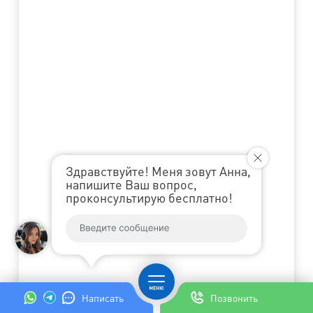
На
За
Не
об
Здравствуйте! Меня зовут Анна,
напишите Ваш вопрос,
проконсультирую бесплатно!
Др
Написать
Позвонить