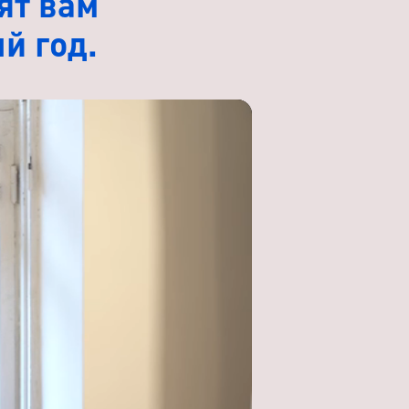
ят вам
й год.