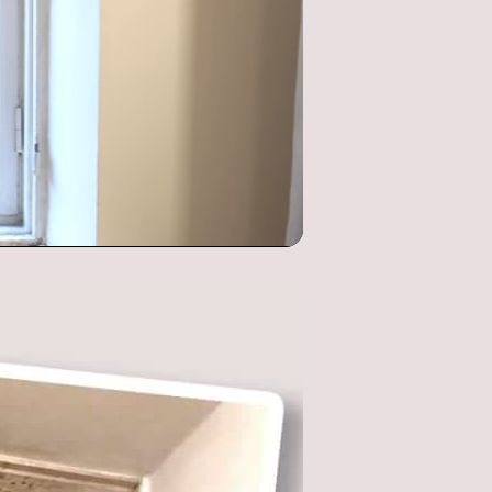
Оставшееся
время