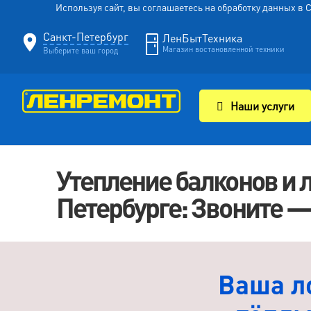
Используя сайт, вы соглашаетесь на обработку данных в
Санкт-Петербург
ЛенБытТехника
Магазин востановленной техники
Выберите ваш город
Наши услуги
Утепление балконов и 
Петербурге: Звоните — 8
Ваша л