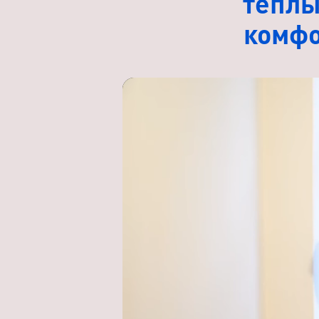
тёплы
комфо