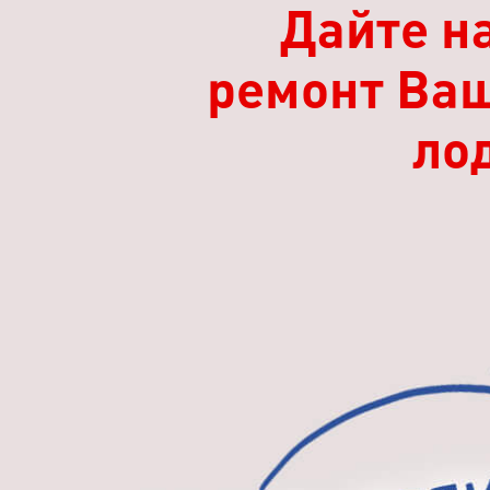
Дайте н
ремонт Ваш
лод