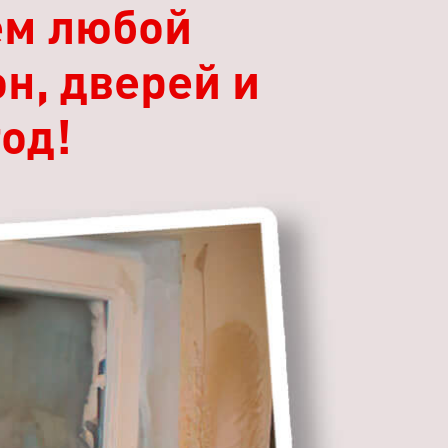
ем любой
н, дверей и
год!