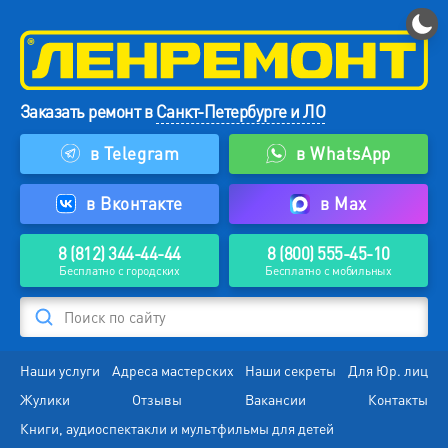
Заказать ремонт в
Санкт-Петербурге и ЛО
в Telegram
в WhatsApp
в Вконтакте
в Max
8 (812) 344-44-44
8 (800) 555-45-10
Бесплатно с городских
Бесплатно с мобильных
Поиск по сайту
Наши услуги
Адреса мастерских
Наши секреты
Для Юр. лиц
Жулики
Отзывы
Вакансии
Контакты
Книги, аудиоспектакли и мультфильмы для детей