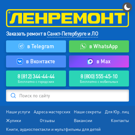
Заказать ремонт в
Санкт-Петербурге и ЛО
в Telegram
в WhatsApp
в Вконтакте
в Max
8 (812) 344-44-44
8 (800) 555-45-10
Бесплатно с городских
Бесплатно с мобильных
Поиск по сайту
Наши услуги
Адреса мастерских
Наши секреты
Для Юр. лиц
Жулики
Отзывы
Вакансии
Контакты
Книги, аудиоспектакли и мультфильмы для детей