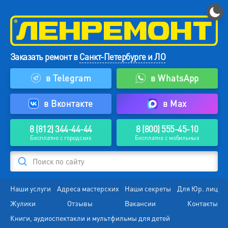
Заказать ремонт в
Санкт-Петербурге и ЛО
в Telegram
в WhatsApp
в Вконтакте
в Max
8 (812) 344-44-44
8 (800) 555-45-10
Бесплатно с городских
Бесплатно с мобильных
Поиск по сайту
Наши услуги
Адреса мастерских
Наши секреты
Для Юр. лиц
Жулики
Отзывы
Вакансии
Контакты
Книги, аудиоспектакли и мультфильмы для детей