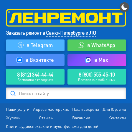
Заказать ремонт в
Санкт-Петербурге и ЛО
в Telegram
в WhatsApp
в Вконтакте
в Max
8 (812) 344-44-44
8 (800) 555-45-10
Бесплатно с городских
Бесплатно с мобильных
Поиск по сайту
Наши услуги
Адреса мастерских
Наши секреты
Для Юр. лиц
Жулики
Отзывы
Вакансии
Контакты
Книги, аудиоспектакли и мультфильмы для детей