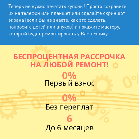
Теперь не нужно печатать купоны! Просто сохраните
их на телефон или планшет или сделайте скриншот
экрана (если Вы не знаете, как это сделать,
попросите детей или внуков) и покажите мастеру,
который будет ремонтировать у Вас технику.
БЕСПРОЦЕНТНАЯ РАССРОЧКА
НА ЛЮБОЙ РЕМОНТ!
0%
Первый взнос
0%
Без переплат
6
До 6 месяцев