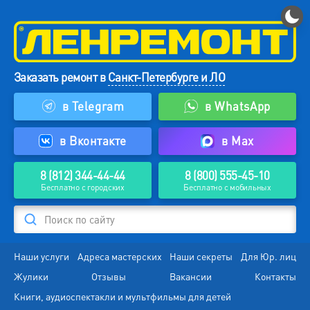
Заказать ремонт в
Санкт-Петербурге и ЛО
в Telegram
в WhatsApp
в Вконтакте
в Max
8 (812) 344-44-44
8 (800) 555-45-10
Бесплатно с городских
Бесплатно с мобильных
Поиск по сайту
Наши услуги
Адреса мастерских
Наши секреты
Для Юр. лиц
Жулики
Отзывы
Вакансии
Контакты
Книги, аудиоспектакли и мультфильмы для детей