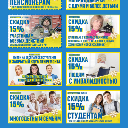
ул. Киевская, д.32В
м. Купчино
ул. Ярослава Гашека, д.4, к.1
ст. ЖД Колпино, ул. Тверская, д.1/13
м. Удельная
пр. Энгельса, д.19
Промзона Мягловская, Всеволожский
муниципальный район, Ленинградская
область, ​Круговая улица, д. 47
м. Электросила
ул. Решетникова, д.3