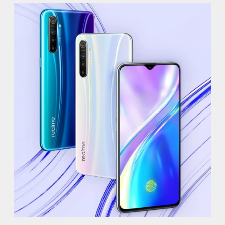
пр. Авиаконструкторов, д.4
м. Приморская
ул. Кораблестроителей, д.30
м. Академическая
пр. Науки, д.8, к.1
м. Озерки, м. Пр. Просвещения
пр. Луначарского, д.56, к.1
м. Автово
пр. Маршала Жукова, д.35, к.3
м. Елизаровская
пр. Елизарова, д.36
м. Международная