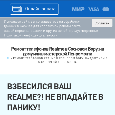
Онлайн оплата
Используя сайт, вы соглашаетесь на обработку
Согласен
данных в Cookies для корректной работы сайта,
вашей персонализации и других целей, предусмотренных
Политикой конфиденциальности
Ремонт телефонов Realme в Сосновом Бору: на
дому или в мастерской Ленремонта
.
>
РЕМОНТ ТЕЛЕФОНОВ REALME В СОСНОВОМ БОРУ: НА ДОМУ ИЛИ В
МАСТЕРСКОЙ ЛЕНРЕМОНТА
ВЗБЕСИЛСЯ ВАШ
REALME?! НЕ ВПАДАЙТЕ В
ПАНИКУ!