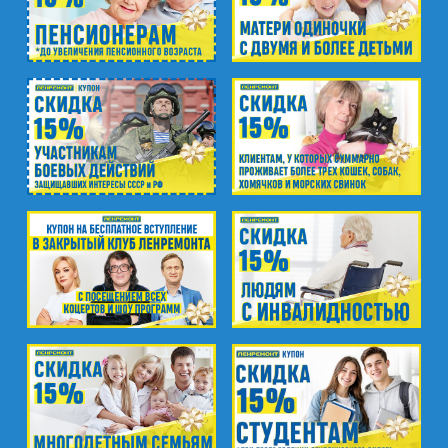
ст. ЖД Колпино, ул. Тверская, д.1/13
м. Удельная
пр. Энгельса, д.19
Промзона Мягловская, Всеволожский
муниципальный район, Ленинградская
область, ​Круговая улица, д. 47
м. Электросила
ул. Решетникова, д.3