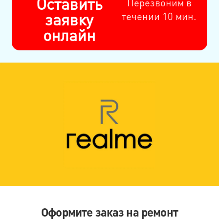
Оставить
Перезвоним в
заявку
течении 10 мин.
онлайн
Оформите заказ на ремонт