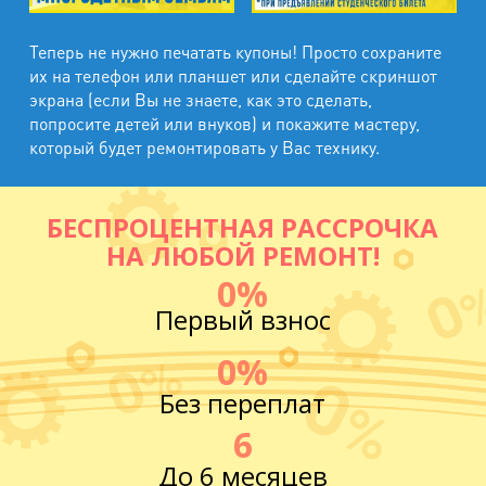
Теперь не нужно печатать купоны! Просто сохраните
их на телефон или планшет или сделайте скриншот
экрана (если Вы не знаете, как это сделать,
попросите детей или внуков) и покажите мастеру,
который будет ремонтировать у Вас технику.
БЕСПРОЦЕНТНАЯ РАССРОЧКА
НА ЛЮБОЙ РЕМОНТ!
0%
Первый взнос
0%
Без переплат
6
До 6 месяцев