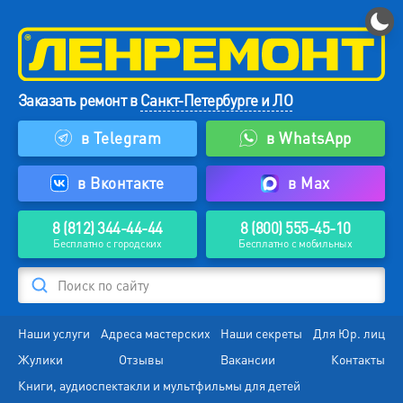
Заказать ремонт в
Санкт-Петербурге и ЛО
в Telegram
в WhatsApp
в Вконтакте
в Max
8 (812) 344-44-44
8 (800) 555-45-10
Бесплатно с городских
Бесплатно с мобильных
Поиск по сайту
Наши услуги
Адреса мастерских
Наши секреты
Для Юр. лиц
Жулики
Отзывы
Вакансии
Контакты
Книги, аудиоспектакли и мультфильмы для детей