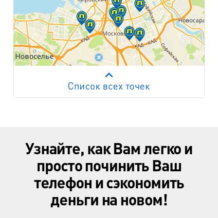
Список всех точек
Работает на API 2ГИС
Лицензионное соглашение
м. Пр. Просвещения
пр. Просвещения, д.20
Узнайте, как Вам легко и
м. Пр. Ветеранов
пр. Ветеранов, д.9
просто починить Ваш
телефон и сэкономить
м. Ул. Дыбенко
пр. Большевиков, д.25
деньги на новом!
м. Комендантский пр.