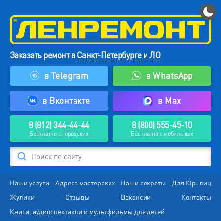
Заказать ремонт в
Санкт-Петербурге и ЛО
в Telegram
в WhatsApp
в Вконтакте
в Max
8 (812) 344-44-44
8 (800) 555-45-10
Бесплатно с городских
Бесплатно с мобильных
Поиск по сайту
Наши услуги
Адреса мастерских
Наши секреты
Для Юр. лиц
Жулики
Отзывы
Вакансии
Контакты
Книги, аудиоспектакли и мультфильмы для детей