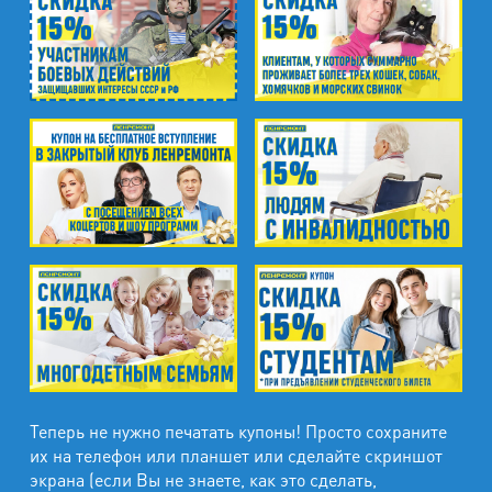
Промзона Мягловская, Всеволожский
муниципальный район, Ленинградская
область, ​Круговая улица, д. 47
м. Электросила
ул. Решетникова, д.3
Теперь не нужно печатать купоны! Просто сохраните
их на телефон или планшет или сделайте скриншот
экрана (если Вы не знаете, как это сделать,