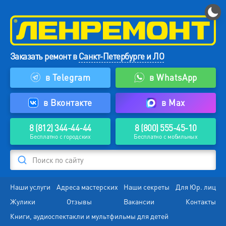
Заказать ремонт в
Санкт-Петербурге и ЛО
в Telegram
в WhatsApp
в Вконтакте
в Max
8 (812) 344-44-44
8 (800) 555-45-10
Бесплатно с городских
Бесплатно с мобильных
Поиск по сайту
Наши услуги
Адреса мастерских
Наши секреты
Для Юр. лиц
Жулики
Отзывы
Вакансии
Контакты
Книги, аудиоспектакли и мультфильмы для детей