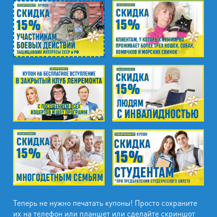
пр. Энгельса, д.19
Промзона Мягловская, Всеволожский
муниципальный район, Ленинградская
область, ​Круговая улица, д. 47
м. Электросила
ул. Решетникова, д.3
Теперь не нужно печатать купоны! Просто сохраните
их на телефон или планшет или сделайте скриншот