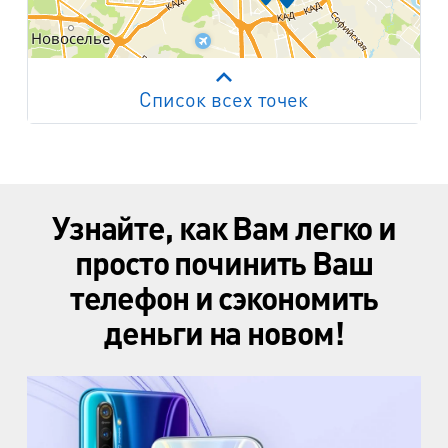
Список всех точек
Работает на API 2ГИС
Лицензионное соглашение
м. Пр. Просвещения
пр. Просвещения, д.20
Узнайте, как Вам легко и
м. Пр. Ветеранов
пр. Ветеранов, д.9
просто починить Ваш
телефон и сэкономить
м. Ул. Дыбенко
пр. Большевиков, д.25
деньги на новом!
м. Комендантский пр.
пр. Авиаконструкторов, д.4
м. Приморская