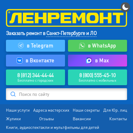
Заказать ремонт в
Санкт-Петербурге и ЛО
в Telegram
в WhatsApp
в Вконтакте
в Max
8 (812) 344-44-44
8 (800) 555-45-10
Бесплатно с городских
Бесплатно с мобильных
Поиск по сайту
Наши услуги
Адреса мастерских
Наши секреты
Для Юр. лиц
Жулики
Отзывы
Вакансии
Контакты
Книги, аудиоспектакли и мультфильмы для детей