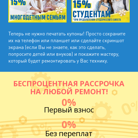
Теперь не нужно печатать купоны! Просто сохраните
их на телефон или планшет или сделайте скриншот
экрана (если Вы не знаете, как это сделать,
попросите детей или внуков) и покажите мастеру,
который будет ремонтировать у Вас технику.
БЕСПРОЦЕНТНАЯ РАССРОЧКА
НА ЛЮБОЙ РЕМОНТ!
0%
Первый взнос
0%
Без переплат