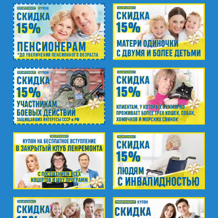
ул. Ярослава Гашека, д.4, к.1
ст. ЖД Колпино, ул. Тверская, д.1/13
м. Удельная
пр. Энгельса, д.19
Промзона Мягловская, Всеволожский
муниципальный район, Ленинградская
область, ​Круговая улица, д. 47
м. Электросила
ул. Решетникова, д.3