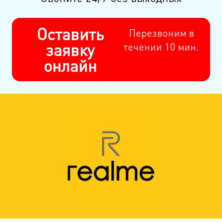
Оставить
Перезвоним в
заявку
течении 10 мин.
онлайн