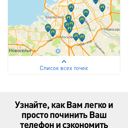
Список всех точек
Работает на API 2ГИС
Лицензионное соглашение
м. Пр. Просвещения
пр. Просвещения, д.20
Узнайте, как Вам легко и
м. Пр. Ветеранов
пр. Ветеранов, д.9
просто починить Ваш
телефон и сэкономить
м. Ул. Дыбенко