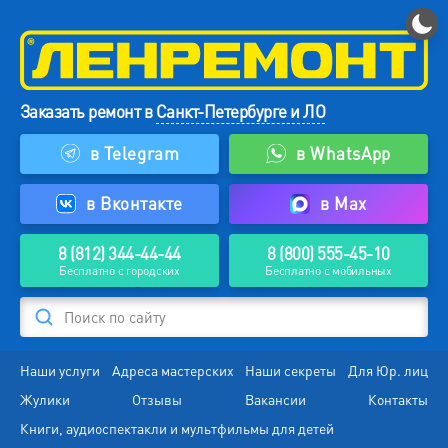
Заказать ремонт в
Санкт-Петербурге и ЛО
в Telegram
в WhatsApp
в Вконтакте
в Max
8 (812) 344-44-44
8 (800) 555-45-10
Бесплатно с городских
Бесплатно с мобильных
Поиск по сайту
Наши услуги
Адреса мастерских
Наши секреты
Для Юр. лиц
Жулики
Отзывы
Вакансии
Контакты
Книги, аудиоспектакли и мультфильмы для детей