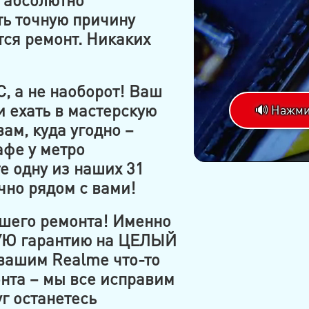
ь точную причину
тся ремонт. Никаких
, а не наоборот! Ваш
 ехать в мастерскую
🔊 Нажми
ам, куда угодно –
афе у метро
е одну из наших 31
чно рядом с вами!
шего ремонта! Именно
УЮ гарантию на ЦЕЛЫЙ
 вашим Realme что-то
онта – мы все исправим
г останетесь