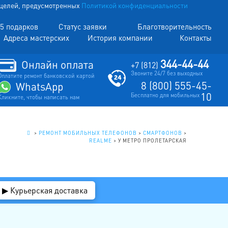
х целей, предусмотренных
Политикой конфиденциальности
5 подарков
Статус заявки
Благотворительность
Адреса мастерских
История компании
Контакты
344-44-44
Онлайн оплата
+7 (812)
Звоните 24/7 без выходных
Оплатите ремонт банковской картой
8 (800) 555-45-
WhatsApp
10
Бесплатно для мобильных
Кликните, чтобы написать нам
.
>
РЕМОНТ МОБИЛЬНЫХ ТЕЛЕФОНОВ
>
СМАРТФОНОВ
>
REALME
>
У МЕТРО ПРОЛЕТАРСКАЯ
▶ Курьерская доставка