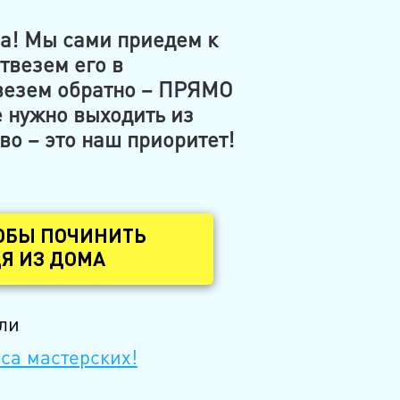
ма! Мы сами приедем к
твезем его в
везем обратно – ПРЯМО
е нужно выходить из
о – это наш приоритет!
ОБЫ ПОЧИНИТЬ
Я ИЗ ДОМА
ли
са мастерских!