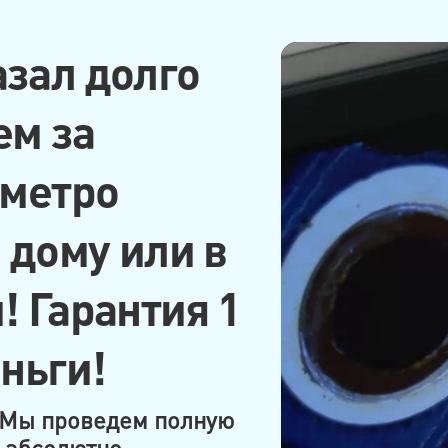
зал долго
ем за
 метро
 дому или в
! Гарантия 1
ньги!
! Мы проведем полную
 абсолютно