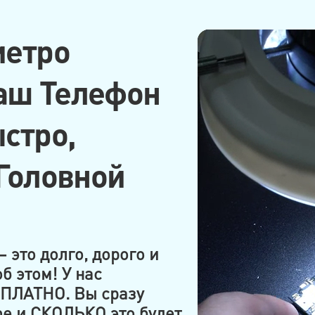
метро
аш Телефон
стро,
 Головной
 это долго, дорого и
б этом! У нас
ПЛАТНО. Вы сразу
me и СКОЛЬКО это будет