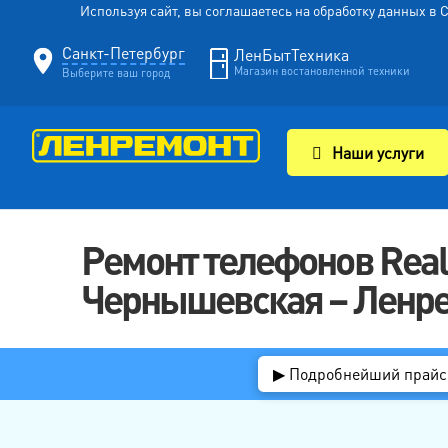
Используя сайт, вы соглашаетесь на обработку данных в
Санкт-Петербург
ЛенБытТехника
Магазин востановленной техники
Выберите ваш город
Наши услуги
Ремонт телефонов Real
Чернышевская – Ленр
▶ Подробнейший прайс