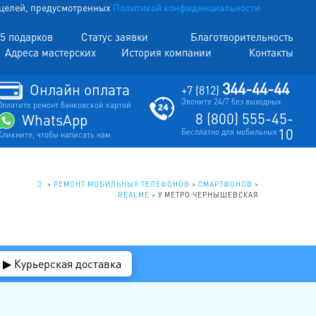
х целей, предусмотренных
Политикой конфиденциальности
5 подарков
Статус заявки
Благотворительность
Адреса мастерских
История компании
Контакты
344-44-44
Онлайн оплата
+7 (812)
Звоните 24/7 без выходных
Оплатите ремонт банковской картой
8 (800) 555-45-
WhatsApp
10
Бесплатно для мобильных
Кликните, чтобы написать нам
.
>
РЕМОНТ МОБИЛЬНЫХ ТЕЛЕФОНОВ
>
СМАРТФОНОВ
>
REALME
>
У МЕТРО ЧЕРНЫШЕВСКАЯ
▶ Курьерская доставка