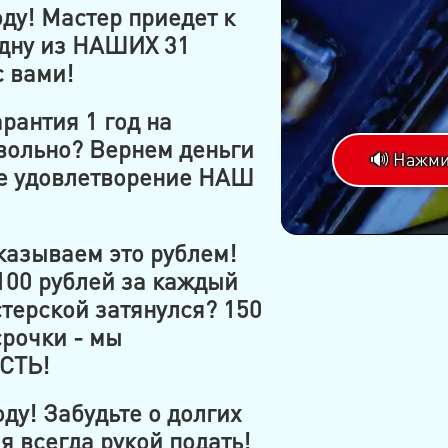
оду! Мастер приедет к
одну из НАШИХ 31
с вами!
рантия 1 год на
вольно? Вернем деньги
🔊 Нажми
ше удовлетворение НАШ
азываем это рублем!
100 рублей за каждый
терской затянулся? 150
срочки - мы
СТЬ!
ду! Забудьте о долгих
 всегда рукой подать!