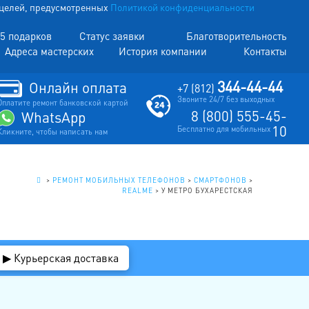
х целей, предусмотренных
Политикой конфиденциальности
5 подарков
Статус заявки
Благотворительность
Адреса мастерских
История компании
Контакты
344-44-44
Онлайн оплата
+7 (812)
Звоните 24/7 без выходных
Оплатите ремонт банковской картой
8 (800) 555-45-
WhatsApp
10
Бесплатно для мобильных
Кликните, чтобы написать нам
.
>
РЕМОНТ МОБИЛЬНЫХ ТЕЛЕФОНОВ
>
СМАРТФОНОВ
>
REALME
>
У МЕТРО БУХАРЕСТСКАЯ
▶ Курьерская доставка