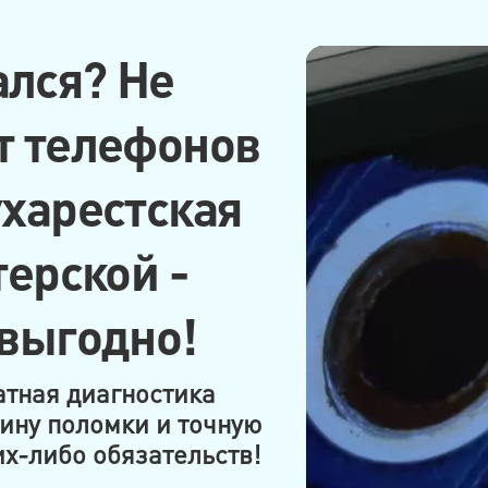
лся? Не
т телефонов
ухарестская
терской -
 выгодно!
атная диагностика
ину поломки и точную
х-либо обязательств!