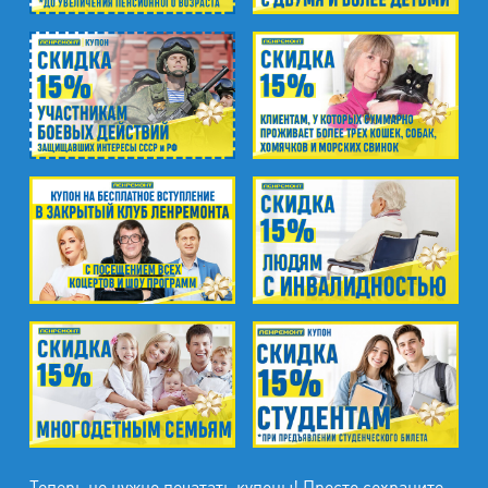
м. Удельная
пр. Энгельса, д.19
Промзона Мягловская, Всеволожский
муниципальный район, Ленинградская
область, ​Круговая улица, д. 47
м. Электросила
ул. Решетникова, д.3
Теперь не нужно печатать купоны! Просто сохраните