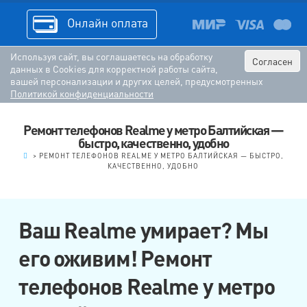
Онлайн оплата
Используя сайт, вы соглашаетесь на обработку
Согласен
данных в Cookies для корректной работы сайта,
вашей персонализации и других целей, предусмотренных
Политикой конфиденциальности
Ремонт телефонов Realme у метро Балтийская —
быстро, качественно, удобно
.
>
РЕМОНТ ТЕЛЕФОНОВ REALME У МЕТРО БАЛТИЙСКАЯ — БЫСТРО,
КАЧЕСТВЕННО, УДОБНО
Ваш Realme умирает? Мы
его оживим! Ремонт
телефонов Realme у метро