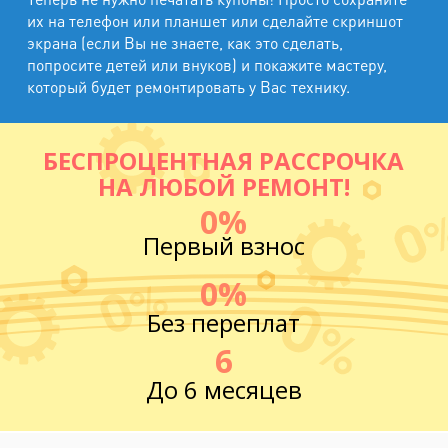
их на телефон или планшет или сделайте скриншот
экрана (если Вы не знаете, как это сделать,
попросите детей или внуков) и покажите мастеру,
который будет ремонтировать у Вас технику.
БЕСПРОЦЕНТНАЯ РАССРОЧКА
НА ЛЮБОЙ РЕМОНТ!
0%
Первый взнос
0%
Без переплат
6
До 6 месяцев