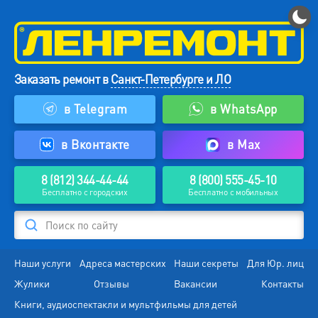
Заказать ремонт в
Санкт-Петербурге и ЛО
в Telegram
в WhatsApp
в Вконтакте
в Max
8 (812) 344-44-44
8 (800) 555-45-10
Бесплатно с городских
Бесплатно с мобильных
Поиск по сайту
Наши услуги
Адреса мастерских
Наши секреты
Для Юр. лиц
Жулики
Отзывы
Вакансии
Контакты
Книги, аудиоспектакли и мультфильмы для детей