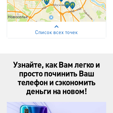
Список всех точек
Работает на API 2ГИС
Лицензионное соглашение
м. Пр. Просвещения
пр. Просвещения, д.20
Узнайте, как Вам легко и
м. Пр. Ветеранов
пр. Ветеранов, д.9
просто починить Ваш
телефон и сэкономить
м. Ул. Дыбенко
пр. Большевиков, д.25
деньги на новом!
м. Комендантский пр.
пр. Авиаконструкторов, д.4