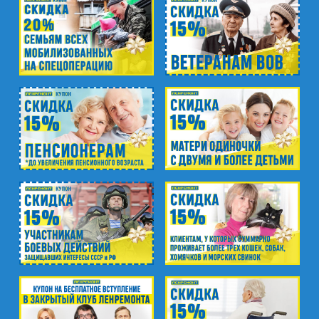
пр. Юрия Гагарина, д.15
м. Московская
пр. Московский, 212, Дом Советов, 1
этаж, кабинет 1130, вход у кафе Авантаж
м. Фрунзенская
ул. Киевская, д.32В
м. Купчино
ул. Ярослава Гашека, д.4, к.1
ст. ЖД Колпино, ул. Тверская, д.1/13
м. Удельная
пр. Энгельса, д.19
Промзона Мягловская, Всеволожский