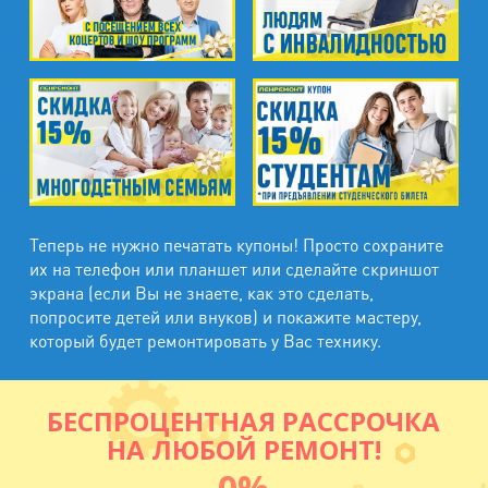
муниципальный район, Ленинградская
область, ​Круговая улица, д. 47
м. Электросила
ул. Решетникова, д.3
Теперь не нужно печатать купоны! Просто сохраните
их на телефон или планшет или сделайте скриншот
экрана (если Вы не знаете, как это сделать,
попросите детей или внуков) и покажите мастеру,
который будет ремонтировать у Вас технику.
БЕСПРОЦЕНТНАЯ РАССРОЧКА
НА ЛЮБОЙ РЕМОНТ!
0%