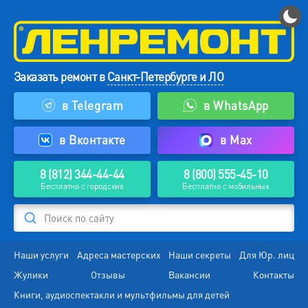
Заказать ремонт в
Санкт-Петербурге и ЛО
в Telegram
в WhatsApp
в Вконтакте
в Max
8 (812) 344-44-44
8 (800) 555-45-10
Бесплатно с городских
Бесплатно с мобильных
Поиск по сайту
Наши услуги
Адреса мастерских
Наши секреты
Для Юр. лиц
Жулики
Отзывы
Вакансии
Контакты
Книги, аудиоспектакли и мультфильмы для детей