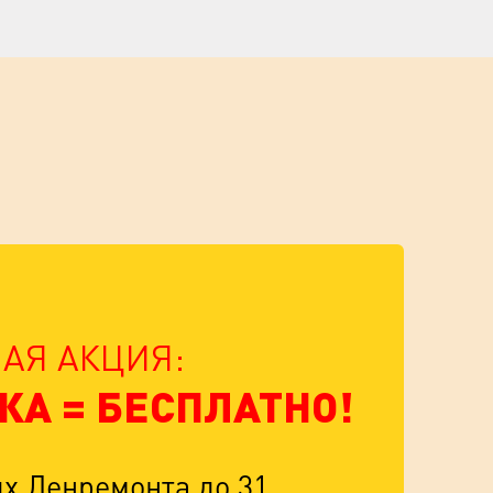
АЯ АКЦИЯ:
КА = БЕСПЛАТНО!
их Ленремонта до 31