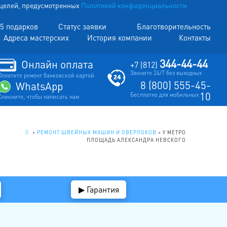
х целей, предусмотренных
Политикой конфиденциальности
5 подарков
Статус заявки
Благотворительность
Адреса мастерских
История компании
Контакты
344-44-44
Онлайн оплата
+7 (812)
Звоните 24/7 без выходных
Оплатите ремонт банковской картой
8 (800) 555-45-
WhatsApp
10
Бесплатно для мобильных
Кликните, чтобы написать нам
.
>
РЕМОНТ ШВЕЙНЫХ МАШИН И ОВЕРЛОКОВ
>
У МЕТРО
ПЛОЩАДЬ АЛЕКСАНДРА НЕВСКОГО
▶ Гарантия