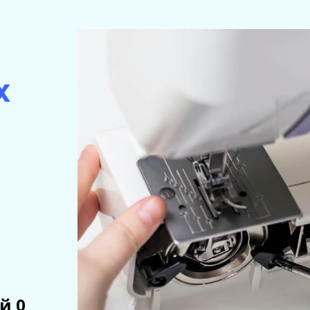
х
й 0