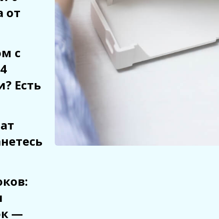
а от
м с
4
и? Есть
рат
анетесь
ков:
и
ок —