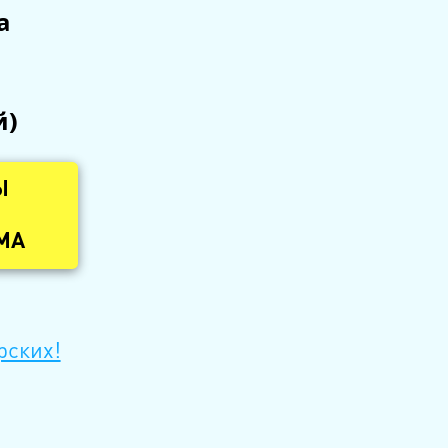
а
й)
Ы
МА
рских!