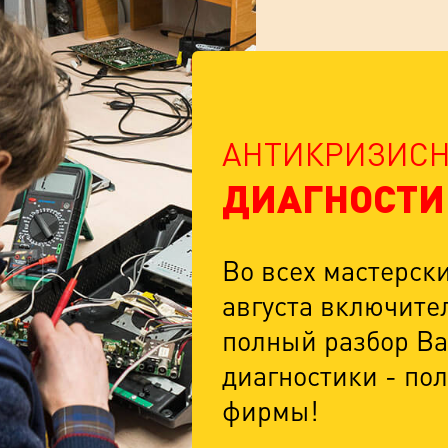
АНТИКРИЗИСН
ДИАГНОСТИ
Во всех мастерск
августа включител
полный разбор Ва
диагностики - пол
фирмы!