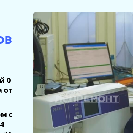
ов
й 0
а от
м с
4