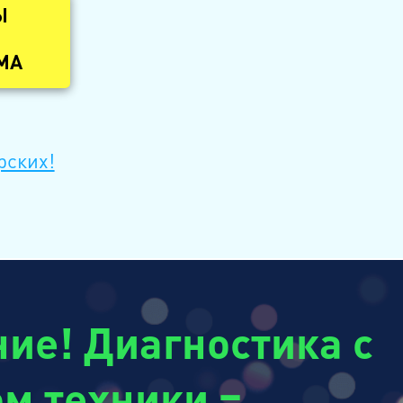
Ы
МА
рских!
ие! Диагностика с
м техники =