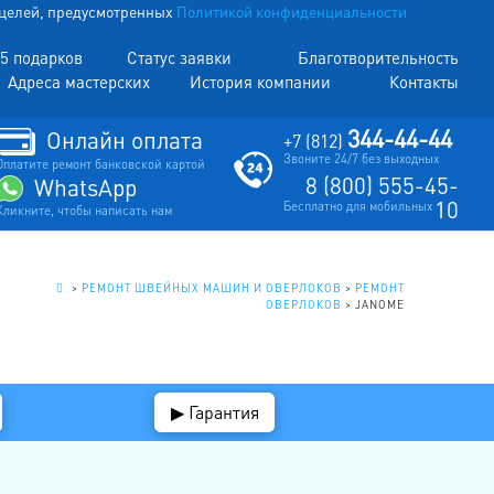
х целей, предусмотренных
Политикой конфиденциальности
5 подарков
Статус заявки
Благотворительность
Адреса мастерских
История компании
Контакты
344-44-44
Онлайн оплата
+7 (812)
Звоните 24/7 без выходных
Оплатите ремонт банковской картой
8 (800) 555-45-
WhatsApp
10
Бесплатно для мобильных
Кликните, чтобы написать нам
.
>
РЕМОНТ ШВЕЙНЫХ МАШИН И ОВЕРЛОКОВ
>
РЕМОНТ
ОВЕРЛОКОВ
>
JANOME
▶ Гарантия