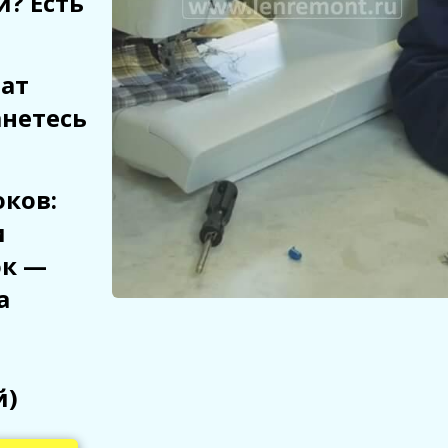
и? Есть
рат
анетесь
ков:
и
ок —
а
й)